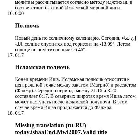
молитвы рассчитывается согласно методу иджтихад, в
соответствии с фатвой Исламской мировой лиги.
0:00
Полночь
Новый день по солнечному календарю. Сегодня, إن شاء
الله, солнце опустится под горизонт на -13.99°. Летом
солнце не опустится ниже -6.46°.
0:17
Исламская полночь
Конец времени Иша. Исламская полночь относится к
центральной точке между закатом (Магриб) и рассветом
(Фаджр). Середина периода между 21:16 и 3:20
составляет 0:17. В северных широтах время Ишаа летом
может наступать после исламской полуночи. В этом
случае время Ишаа продолжается до Фаджра.
0:17
Missing translation (ru-RU)
today.ishaaEnd.Mwl2007.Valid title