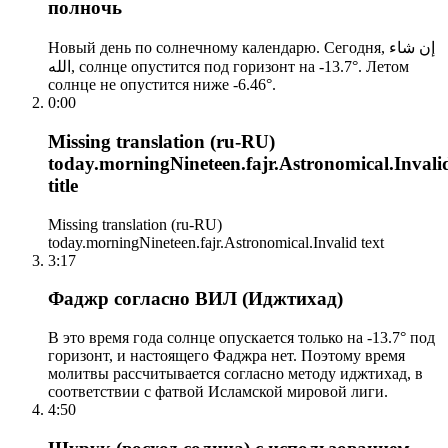
полночь
Новый день по солнечному календарю. Сегодня, إن شاء
الله, солнце опустится под горизонт на -13.7°. Летом
солнце не опустится ниже -6.46°.
0:00
Missing translation (ru-RU)
today.morningNineteen.fajr.Astronomical.Invali
title
Missing translation (ru-RU)
today.morningNineteen.fajr.Astronomical.Invalid text
3:17
Фаджр согласно ВИЛ (Иджтихад)
В это время года солнце опускается только на -13.7° под
горизонт, и настоящего Фаджра нет. Поэтому время
молитвы рассчитывается согласно методу иджтихад, в
соответствии с фатвой Исламской мировой лиги.
4:50