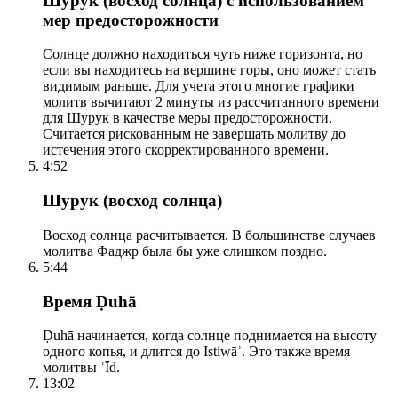
Шурук (восход солнца) с использованием
мер предосторожности
Солнце должно находиться чуть ниже горизонта, но
если вы находитесь на вершине горы, оно может стать
видимым раньше. Для учета этого многие графики
молитв вычитают 2 минуты из рассчитанного времени
для Шурук в качестве меры предосторожности.
Считается рискованным не завершать молитву до
истечения этого скорректированного времени.
4:52
Шурук (восход солнца)
Восход солнца расчитывается. В большинстве случаев
молитва Фаджр была бы уже слишком поздно.
5:44
Время Ḍuhā
Ḍuhā начинается, когда солнце поднимается на высоту
одного копья, и длится до Istiwāʾ. Это также время
молитвы ʿĪd.
13:02