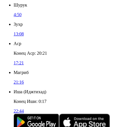
Шурук
4:50
Зухр
13:08
Аср
Конец Аср
:
20:21
17:21
Магриб
21:16
Иша
(
Иджтихад
)
Конец Иши
:
0:17
22:44