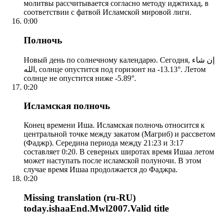
молитвы рассчитывается согласно методу иджтихад, в
соответствии с фатвой Исламской мировой лиги.
0:00
Полночь
Новый день по солнечному календарю. Сегодня, إن شاء
الله, солнце опустится под горизонт на -13.13°. Летом
солнце не опустится ниже -5.89°.
0:20
Исламская полночь
Конец времени Иша. Исламская полночь относится к
центральной точке между закатом (Магриб) и рассветом
(Фаджр). Середина периода между 21:23 и 3:17
составляет 0:20. В северных широтах время Ишаа летом
может наступать после исламской полуночи. В этом
случае время Ишаа продолжается до Фаджра.
0:20
Missing translation (ru-RU)
today.ishaaEnd.Mwl2007.Valid title