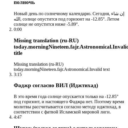
полночь
Новый день по солнечному календарю. Сегодня, إن شاء
الله, солнце опустится под горизонт на -12.85°. Летом
солнце не опустится ниже -5.89°.
0:00
Missing translation (ru-RU)
today.morningNineteen.fajr.Astronomical.Invali
title
Missing translation (ru-RU)
today.morningNineteen.fajr.Astronomical.Invalid text
3:15
Фаджр согласно ВИЛ (Иджтихад)
В это время года солнце опускается только на -12.85°
под горизонт, и настоящего Фаджра нет. Поэтому время
молитвы рассчитывается согласно методу иджтихад, в
соответствии с фатвой Исламской мировой лиги.
4:47