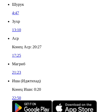
Шурук
4:47
Зухр
13:10
Аср
Конец Аср
:
20:27
17:25
Магриб
21:23
Иша
(
Иджтихад
)
Конец Иши
:
0:20
22:50