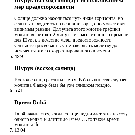
Шурук (восход солнца) с использованием
мер предосторожности
Солнце должно находиться чуть ниже горизонта, но
если вы находитесь на вершине горы, оно может стать
видимым раньше. Для учета этого многие графики
молитв вычитают 2 минуты из рассчитанного времени
для Шурук в качестве меры предосторожности.
Считается рискованным не завершать молитву до
истечения этого скорректированного времени.
4:49
Шурук (восход солнца)
Восход солнца расчитывается. В большинстве случаев
молитва Фаджр была бы уже слишком поздно.
5:41
Время Ḍuhā
Ḍuhā начинается, когда солнце поднимается на высоту
одного копья, и длится до Istiwāʾ. Это также время
молитвы ʿĪd.
13:04