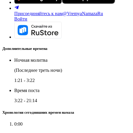
Присоединяйтесь к нам
@VremyaNamazaRu
Войти
Дополнительные времена
Ночная молитва
(Последнее треть ночи)
1:21
-
3:22
Время поста
3:22
-
21:14
Хронология сегодняшних времен намаза
0:00