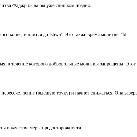
олитва Фаджр была бы уже слишком поздно.
го копья, и длится до Istiwāʾ. Это также время молитвы ʿĪd.
емя, в течение которого добровольные молитвы запрещены. Этот 
к пересечет зенит (высшую точку) и начнет снижаться. Она заве
ты в качестве меры предосторожности.