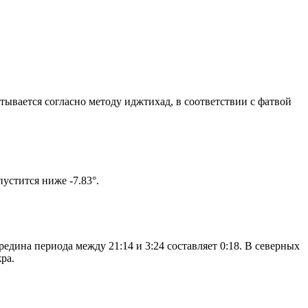
итывается согласно методу иджтихад, в соответствии с фатвой
ом солнце не опустится ниже -7.83°.
едина периода между 21:14 и 3:24 составляет 0:18. В северных
ра.