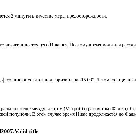
ются 2 минуты в качестве меры предосторожности.
д горизонт, и настоящего Иша нет. Поэтому время молитвы рассч
Новый день по солнечному календарю. Сегодня, إن شاء الله, солнце опустится под горизонт на -15.08°. Лет
альной точке между закатом (Магриб) и рассветом (Фаджр). Сер
ской полуночи. В этом случае время Ишаа продолжается до Фадж
007.Valid title