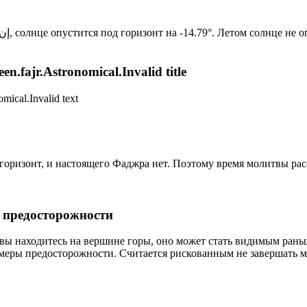
Новый день по солнечному календарю. Сегодня, إن شاء الله, солнце опустится под горизонт на -14.79°. Лет
n.fajr.Astronomical.Invalid title
mical.Invalid text
д горизонт, и настоящего Фаджра нет. Поэтому время молитвы ра
р предосторожности
 вы находитесь на вершине горы, оно может стать видимым рань
меры предосторожности. Считается рискованным не завершать м