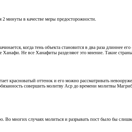
я 2 минуты в качестве меры предосторожности.
чинается, когда тень объекта становится в два раза длиннее ег
ие Ханафи. Не все Ханафиты разделяют это мнение. Такие страны,
етает красноватый оттенок и его можно рассматривать невооруж
 обязанность совершить молитву Аср до времени молитвы Магриб
рю. Во многих случаях молиться и разрывать пост было бы слишк