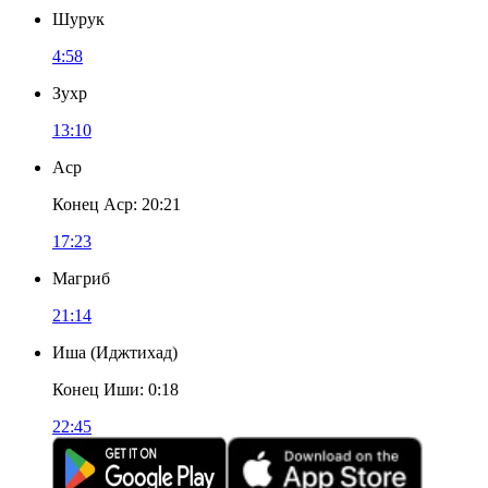
Шурук
4:58
Зухр
13:10
Аср
Конец Аср
:
20:21
17:23
Магриб
21:14
Иша
(
Иджтихад
)
Конец Иши
:
0:18
22:45