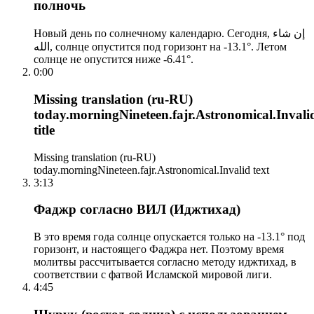
полночь
Новый день по солнечному календарю. Сегодня, إن شاء
الله, солнце опустится под горизонт на -13.1°. Летом
солнце не опустится ниже -6.41°.
0:00
Missing translation (ru-RU)
today.morningNineteen.fajr.Astronomical.Invali
title
Missing translation (ru-RU)
today.morningNineteen.fajr.Astronomical.Invalid text
3:13
Фаджр согласно ВИЛ (Иджтихад)
В это время года солнце опускается только на -13.1° под
горизонт, и настоящего Фаджра нет. Поэтому время
молитвы рассчитывается согласно методу иджтихад, в
соответствии с фатвой Исламской мировой лиги.
4:45