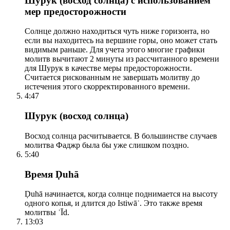
Шурук (восход солнца) с использованием
мер предосторожности
Солнце должно находиться чуть ниже горизонта, но
если вы находитесь на вершине горы, оно может стать
видимым раньше. Для учета этого многие графики
молитв вычитают 2 минуты из рассчитанного времени
для Шурук в качестве меры предосторожности.
Считается рискованным не завершать молитву до
истечения этого скорректированного времени.
4:47
Шурук (восход солнца)
Восход солнца расчитывается. В большинстве случаев
молитва Фаджр была бы уже слишком поздно.
5:40
Время Ḍuhā
Ḍuhā начинается, когда солнце поднимается на высоту
одного копья, и длится до Istiwāʾ. Это также время
молитвы ʿĪd.
13:03