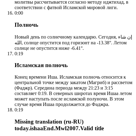
молитвы рассчитывается согласно методу иджтихад, в
соответствии с фатвой Исламской мировой лиги.
0:00
Полночь
Новый день по солнечному календарю. Сегодня, إن شاء
الله, солнце опустится под горизонт на -13.38°. Летом
солнце не опустится ниже -6.41°.
0:19
Исламская полночь
Конец времени Иша. Исламская полночь относится к
центральной точке между закатом (Магриб) и рассветом
(Фаджр). Середина периода между 21:23 и 3:15
составляет 0:19. В северных широтах время Ишаа летом
может наступать после исламской полуночи. В этом
случае время Ишаа продолжается до Фаджра.
0:19
Missing translation (ru-RU)
today.ishaaEnd.Mwl2007.Valid title