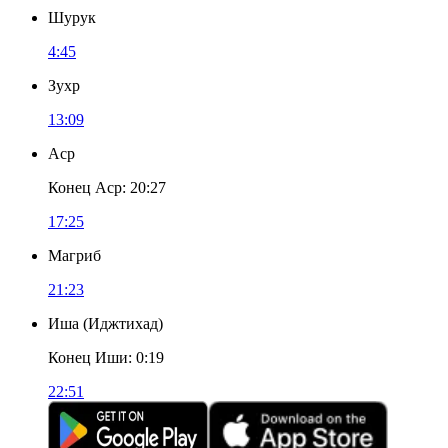
Шурук
4:45
Зухр
13:09
Аср
Конец Аср
:
20:27
17:25
Магриб
21:23
Иша
(
Иджтихад
)
Конец Иши
:
0:19
22:51