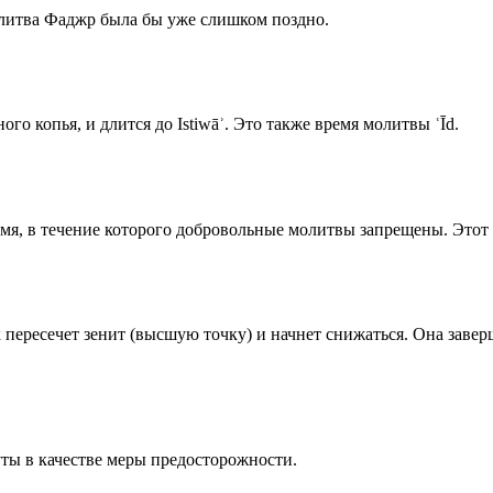
олитва Фаджр была бы уже слишком поздно.
го копья, и длится до Istiwāʾ. Это также время молитвы ʿĪd.
емя, в течение которого добровольные молитвы запрещены. Этот 
к пересечет зенит (высшую точку) и начнет снижаться. Она заве
ты в качестве меры предосторожности.