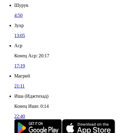
Шурук
4:50
Зухр
13:05
Аср
Конец Аср
:
20:17
17:19
Магриб
21:11
Иша
(
Иджтихад
)
Конец Иши
:
0:14
22:40