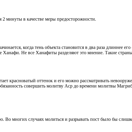
я 2 минуты в качестве меры предосторожности.
чинается, когда тень объекта становится в два раза длиннее ег
ие Ханафи. Не все Ханафиты разделяют это мнение. Такие страны,
етает красноватый оттенок и его можно рассматривать невооруж
 обязанность совершить молитву Аср до времени молитвы Магриб
рю. Во многих случаях молиться и разрывать пост было бы слишк