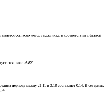
итывается согласно методу иджтихад, в соответствии с фатвой
ом солнце не опустится ниже -6.82°.
дина периода между 21:11 и 3:18 составляет 0:14. В северных
ра.