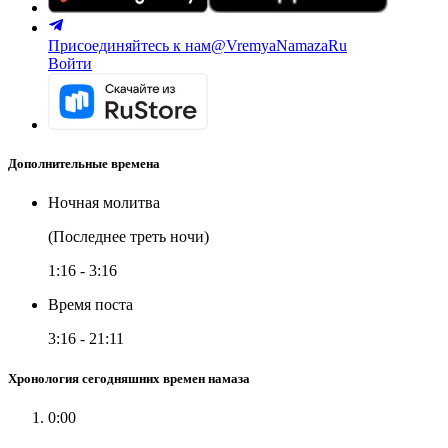
Присоединяйтесь к нам
@VremyaNamazaRu
Войти
Дополнительные времена
Ночная молитва
(Последнее треть ночи)
1:16
-
3:16
Время поста
3:16
-
21:11
Хронология сегодняшних времен намаза
0:00