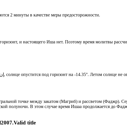
ются 2 минуты в качестве меры предосторожности.
д горизонт, и настоящего Иша нет. Поэтому время молитвы рассч
Новый день по солнечному календарю. Сегодня, إن شاء الله, солнце опустится под горизонт на -14.35°. Лет
альной точке между закатом (Магриб) и рассветом (Фаджр). Сере
ской полуночи. В этом случае время Ишаа продолжается до Фадж
007.Valid title