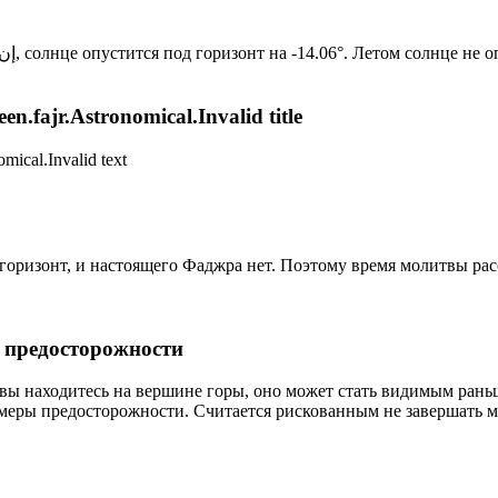
Новый день по солнечному календарю. Сегодня, إن شاء الله, солнце опустится под горизонт на -14.06°. Лет
n.fajr.Astronomical.Invalid title
mical.Invalid text
д горизонт, и настоящего Фаджра нет. Поэтому время молитвы ра
р предосторожности
 вы находитесь на вершине горы, оно может стать видимым рань
меры предосторожности. Считается рискованным не завершать м