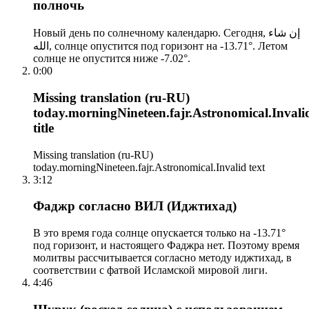
полночь
Новый день по солнечному календарю. Сегодня, إن شاء
الله, солнце опустится под горизонт на -13.71°. Летом
солнце не опустится ниже -7.02°.
0:00
Missing translation (ru-RU)
today.morningNineteen.fajr.Astronomical.Invali
title
Missing translation (ru-RU)
today.morningNineteen.fajr.Astronomical.Invalid text
3:12
Фаджр согласно ВИЛ (Иджтихад)
В это время года солнце опускается только на -13.71°
под горизонт, и настоящего Фаджра нет. Поэтому время
молитвы рассчитывается согласно методу иджтихад, в
соответствии с фатвой Исламской мировой лиги.
4:46