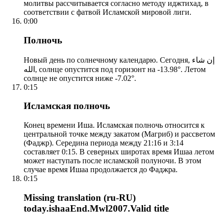
молитвы рассчитывается согласно методу иджтихад, в
соответствии с фатвой Исламской мировой лиги.
0:00
Полночь
Новый день по солнечному календарю. Сегодня, إن شاء
الله, солнце опустится под горизонт на -13.98°. Летом
солнце не опустится ниже -7.02°.
0:15
Исламская полночь
Конец времени Иша. Исламская полночь относится к
центральной точке между закатом (Магриб) и рассветом
(Фаджр). Середина периода между 21:16 и 3:14
составляет 0:15. В северных широтах время Ишаа летом
может наступать после исламской полуночи. В этом
случае время Ишаа продолжается до Фаджра.
0:15
Missing translation (ru-RU)
today.ishaaEnd.Mwl2007.Valid title