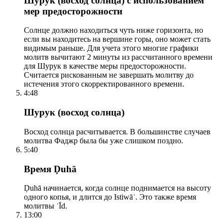
Шурук (восход солнца) с использованием
мер предосторожности
Солнце должно находиться чуть ниже горизонта, но
если вы находитесь на вершине горы, оно может стать
видимым раньше. Для учета этого многие графики
молитв вычитают 2 минуты из рассчитанного времени
для Шурук в качестве меры предосторожности.
Считается рискованным не завершать молитву до
истечения этого скорректированного времени.
4:48
Шурук (восход солнца)
Восход солнца расчитывается. В большинстве случаев
молитва Фаджр была бы уже слишком поздно.
5:40
Время Ḍuhā
Ḍuhā начинается, когда солнце поднимается на высоту
одного копья, и длится до Istiwāʾ. Это также время
молитвы ʿĪd.
13:00