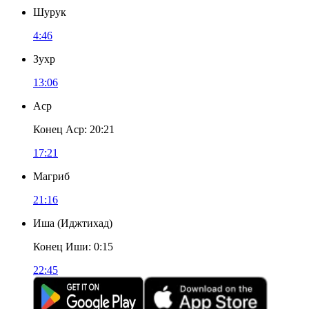
Шурук
4:46
Зухр
13:06
Аср
Конец Аср
:
20:21
17:21
Магриб
21:16
Иша
(
Иджтихад
)
Конец Иши
:
0:15
22:45