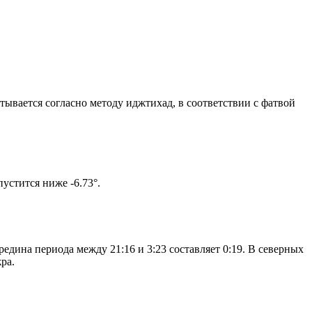
итывается согласно методу иджтихад, в соответствии с фатвой
ом солнце не опустится ниже -6.73°.
едина периода между 21:16 и 3:23 составляет 0:19. В северных
ра.