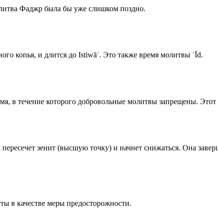
олитва Фаджр была бы уже слишком поздно.
го копья, и длится до Istiwāʾ. Это также время молитвы ʿĪd.
емя, в течение которого добровольные молитвы запрещены. Этот 
к пересечет зенит (высшую точку) и начнет снижаться. Она заве
ты в качестве меры предосторожности.