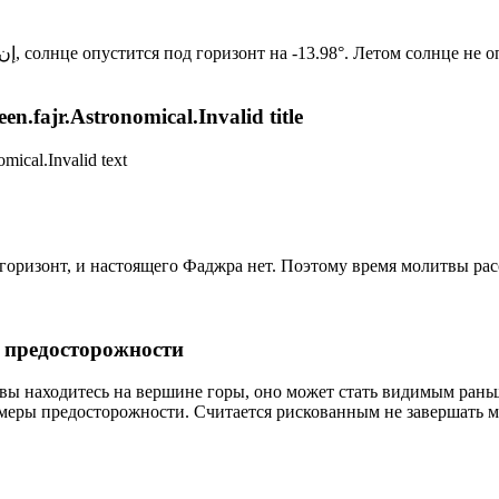
Новый день по солнечному календарю. Сегодня, إن شاء الله, солнце опустится под горизонт на -13.98°. Лет
n.fajr.Astronomical.Invalid title
mical.Invalid text
д горизонт, и настоящего Фаджра нет. Поэтому время молитвы ра
р предосторожности
 вы находитесь на вершине горы, оно может стать видимым рань
меры предосторожности. Считается рискованным не завершать м