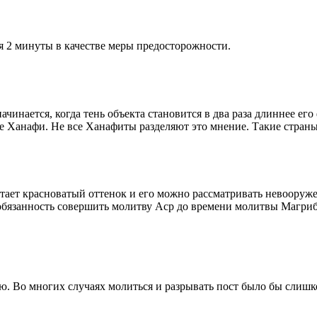
я 2 минуты в качестве меры предосторожности.
чинается, когда тень объекта становится в два раза длиннее ег
ие Ханафи. Не все Ханафиты разделяют это мнение. Такие страны,
етает красноватый оттенок и его можно рассматривать невооруж
 обязанность совершить молитву Аср до времени молитвы Магриб
рю. Во многих случаях молиться и разрывать пост было бы слишк