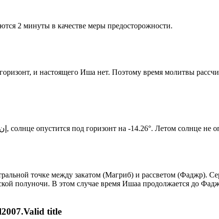
ются 2 минуты в качестве меры предосторожности.
д горизонт, и настоящего Иша нет. Поэтому время молитвы рассч
Новый день по солнечному календарю. Сегодня, إن شاء الله, солнце опустится под горизонт на -14.26°. Лет
альной точке между закатом (Магриб) и рассветом (Фаджр). Сер
ской полуночи. В этом случае время Ишаа продолжается до Фадж
007.Valid title