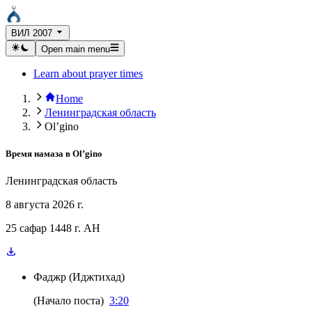
ВИЛ 2007
Open main menu
Learn about prayer times
Home
Ленинградская область
Ol’gino
Время намаза в
Ol’gino
Ленинградская область
8 августа 2026 г.
25 сафар 1448 г. AH
Фаджр
(
Иджтихад
)
(
Начало поста
)
3:20