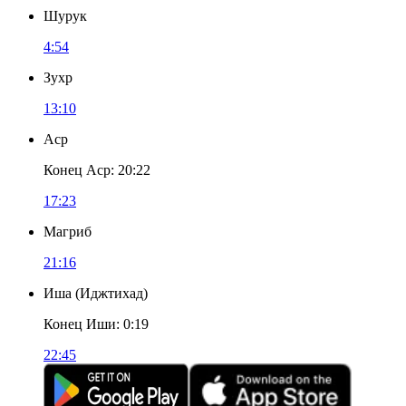
Шурук
4:54
Зухр
13:10
Аср
Конец Аср
:
20:22
17:23
Магриб
21:16
Иша
(
Иджтихад
)
Конец Иши
:
0:19
22:45