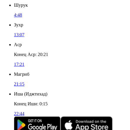
Шурук
4:48
Зухр
13:07
Аср
Конец Аср
:
20:21
17:21
Магриб
21:15
Иша
(
Иджтихад
)
Конец Иши
:
0:15
22:44