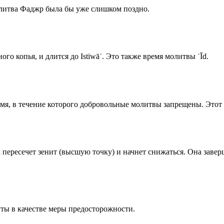
олитва Фаджр была бы уже слишком поздно.
го копья, и длится до Istiwāʾ. Это также время молитвы ʿĪd.
емя, в течение которого добровольные молитвы запрещены. Этот 
к пересечет зенит (высшую точку) и начнет снижаться. Она заве
ты в качестве меры предосторожности.