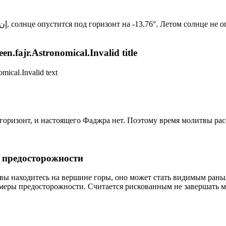
Новый день по солнечному календарю. Сегодня, إن شاء الله, солнце опустится под горизонт на -13.76°. Лет
n.fajr.Astronomical.Invalid title
mical.Invalid text
д горизонт, и настоящего Фаджра нет. Поэтому время молитвы ра
р предосторожности
 вы находитесь на вершине горы, оно может стать видимым рань
меры предосторожности. Считается рискованным не завершать м