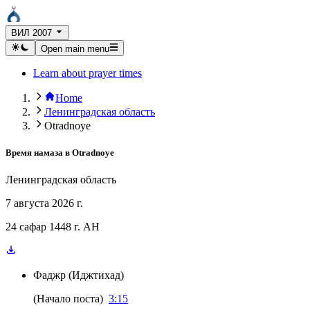
ВИЛ 2007
Open main menu
Learn about prayer times
Home
Ленинградская область
Otradnoye
Время намаза в
Otradnoye
Ленинградская область
7 августа 2026 г.
24 сафар 1448 г. AH
Фаджр
(
Иджтихад
)
(
Начало поста
)
3:15