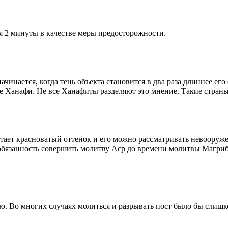
я 2 минуты в качестве меры предосторожности.
чинается, когда тень объекта становится в два раза длиннее ег
ие Ханафи. Не все Ханафиты разделяют это мнение. Такие страны,
етает красноватый оттенок и его можно рассматривать невооруж
 обязанность совершить молитву Аср до времени молитвы Магриб
рю. Во многих случаях молиться и разрывать пост было бы слишк