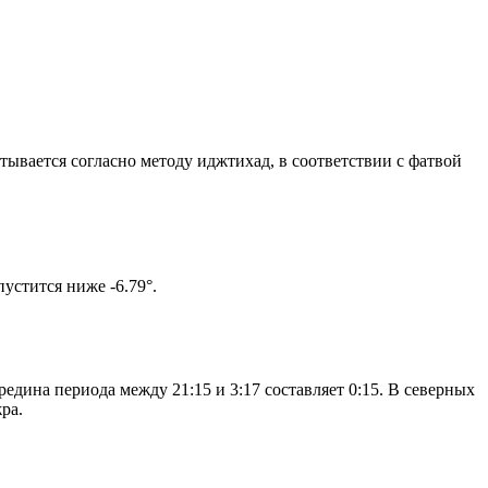
итывается согласно методу иджтихад, в соответствии с фатвой
ом солнце не опустится ниже -6.79°.
едина периода между 21:15 и 3:17 составляет 0:15. В северных
ра.