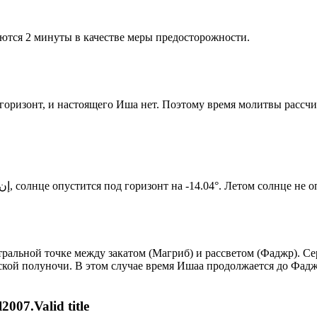
ются 2 минуты в качестве меры предосторожности.
д горизонт, и настоящего Иша нет. Поэтому время молитвы рассч
Новый день по солнечному календарю. Сегодня, إن شاء الله, солнце опустится под горизонт на -14.04°. Лет
альной точке между закатом (Магриб) и рассветом (Фаджр). Сер
ской полуночи. В этом случае время Ишаа продолжается до Фадж
007.Valid title