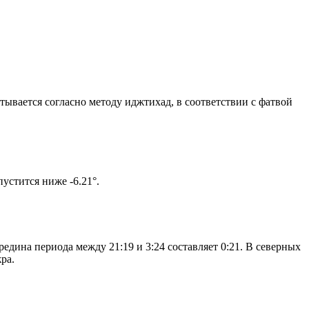
итывается согласно методу иджтихад, в соответствии с фатвой
ом солнце не опустится ниже -6.21°.
едина периода между 21:19 и 3:24 составляет 0:21. В северных
ра.