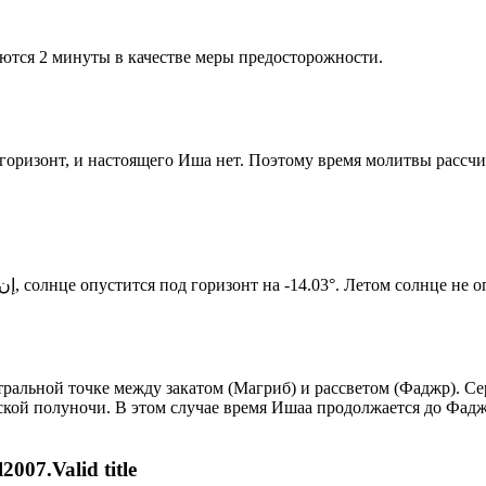
ются 2 минуты в качестве меры предосторожности.
д горизонт, и настоящего Иша нет. Поэтому время молитвы рассч
Новый день по солнечному календарю. Сегодня, إن شاء الله, солнце опустится под горизонт на -14.03°. Лет
альной точке между закатом (Магриб) и рассветом (Фаджр). Сер
ской полуночи. В этом случае время Ишаа продолжается до Фадж
007.Valid title