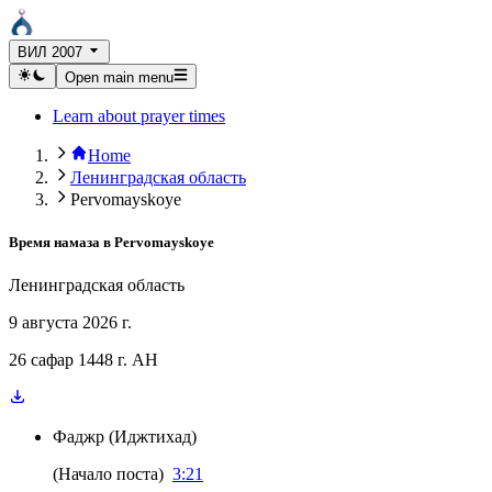
ВИЛ 2007
Open main menu
Learn about prayer times
Home
Ленинградская область
Pervomayskoye
Время намаза в
Pervomayskoye
Ленинградская область
9 августа 2026 г.
26 сафар 1448 г. AH
Фаджр
(
Иджтихад
)
(
Начало поста
)
3:21