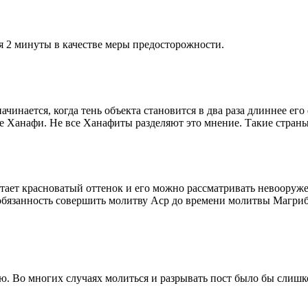
я 2 минуты в качестве меры предосторожности.
чинается, когда тень объекта становится в два раза длиннее ег
ие Ханафи. Не все Ханафиты разделяют это мнение. Такие страны,
етает красноватый оттенок и его можно рассматривать невооруж
 обязанность совершить молитву Аср до времени молитвы Магриб
рю. Во многих случаях молиться и разрывать пост было бы слишк