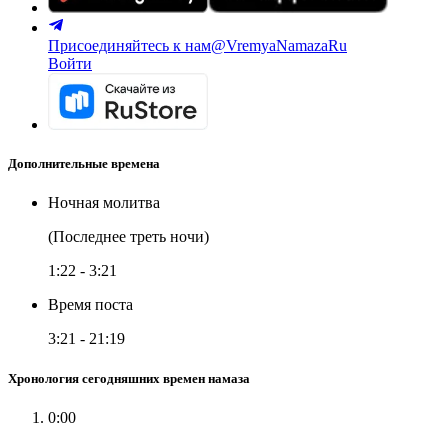
Присоединяйтесь к нам
@VremyaNamazaRu
Войти
Дополнительные времена
Ночная молитва
(Последнее треть ночи)
1:22
-
3:21
Время поста
3:21
-
21:19
Хронология сегодняшних времен намаза
0:00