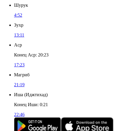
Шурук
4:52
Зухр
13:11
Аср
Конец Аср
:
20:23
17:23
Магриб
21:19
Иша
(
Иджтихад
)
Конец Иши
:
0:21
22:46