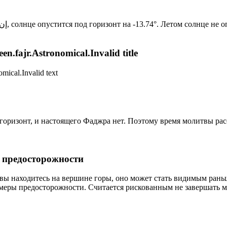
Новый день по солнечному календарю. Сегодня, إن شاء الله, солнце опустится под горизонт на -13.74°. Лет
n.fajr.Astronomical.Invalid title
mical.Invalid text
д горизонт, и настоящего Фаджра нет. Поэтому время молитвы ра
р предосторожности
 вы находитесь на вершине горы, оно может стать видимым рань
меры предосторожности. Считается рискованным не завершать м