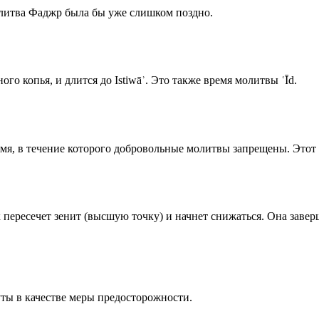
олитва Фаджр была бы уже слишком поздно.
го копья, и длится до Istiwāʾ. Это также время молитвы ʿĪd.
емя, в течение которого добровольные молитвы запрещены. Этот 
к пересечет зенит (высшую точку) и начнет снижаться. Она заве
ты в качестве меры предосторожности.