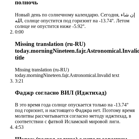
полночь
Новый день по солнечному календарю. Сегодня, إن شاء
الله, солнце опустится под горизонт на -13.74°. Летом
солнце не опустится ниже -5.92°.
0:00
Missing translation (ru-RU)
today.morningNineteen.fajr.Astronomical.Invali
title
Missing translation (ru-RU)
today.morningNineteen.fajr.Astronomical.Invalid text
3:21
Фаджр согласно ВИЛ (Иджтихад)
В это время года солнце опускается только на -13.74°
под горизонт, и настоящего Фаджра нет. Поэтому время
молитвы рассчитывается согласно методу иджтихад, в
соответствии с фатвой Исламской мировой лиги.
4:53