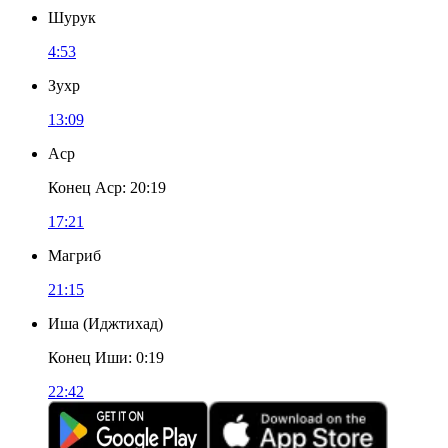
Шурук
4:53
Зухр
13:09
Аср
Конец Аср
:
20:19
17:21
Магриб
21:15
Иша
(
Иджтихад
)
Конец Иши
:
0:19
22:42