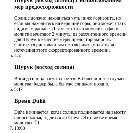
Шурук (восход солнца) с использованием
мер предосторожности
Солнце должно находиться чуть ниже горизонта, но
если вы находитесь на вершине горы, оно может стать
видимым раньше. Для учета этого многие графики
молитв вычитают 2 минуты из рассчитанного времени
для Шурук в качестве меры предосторожности.
Считается рискованным не завершать молитву до
истечения этого скорректированного времени.
4:55
Шурук (восход солнца)
Восход солнца расчитывается. В большинстве случаев
молитва Фаджр была бы уже слишком поздно.
5:47
Время Ḍuhā
Ḍuhā начинается, когда солнце поднимается на высоту
одного копья, и длится до Istiwāʾ. Это также время
молитвы ʿĪd.
13:03