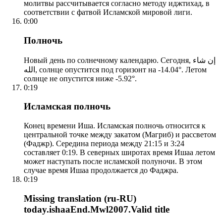
молитвы рассчитывается согласно методу иджтихад, в
соответствии с фатвой Исламской мировой лиги.
0:00
Полночь
Новый день по солнечному календарю. Сегодня, إن شاء
الله, солнце опустится под горизонт на -14.04°. Летом
солнце не опустится ниже -5.92°.
0:19
Исламская полночь
Конец времени Иша. Исламская полночь относится к
центральной точке между закатом (Магриб) и рассветом
(Фаджр). Середина периода между 21:15 и 3:24
составляет 0:19. В северных широтах время Ишаа летом
может наступать после исламской полуночи. В этом
случае время Ишаа продолжается до Фаджра.
0:19
Missing translation (ru-RU)
today.ishaaEnd.Mwl2007.Valid title