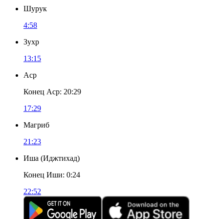
Шурук
4:58
Зухр
13:15
Аср
Конец Аср
:
20:29
17:29
Магриб
21:23
Иша
(
Иджтихад
)
Конец Иши
:
0:24
22:52