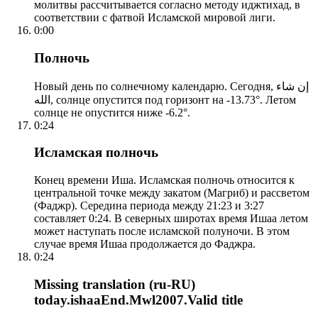
молитвы рассчитывается согласно методу иджтихад, в
соответствии с фатвой Исламской мировой лиги.
0:00
Полночь
Новый день по солнечному календарю. Сегодня, إن شاء
الله, солнце опустится под горизонт на -13.73°. Летом
солнце не опустится ниже -6.2°.
0:24
Исламская полночь
Конец времени Иша. Исламская полночь относится к
центральной точке между закатом (Магриб) и рассветом
(Фаджр). Середина периода между 21:23 и 3:27
составляет 0:24. В северных широтах время Ишаа летом
может наступать после исламской полуночи. В этом
случае время Ишаа продолжается до Фаджра.
0:24
Missing translation (ru-RU)
today.ishaaEnd.Mwl2007.Valid title