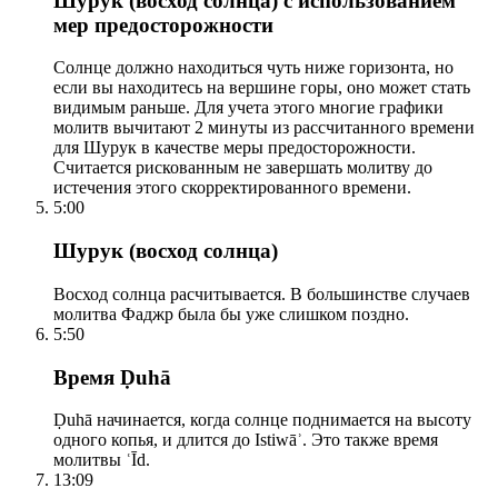
Шурук (восход солнца) с использованием
мер предосторожности
Солнце должно находиться чуть ниже горизонта, но
если вы находитесь на вершине горы, оно может стать
видимым раньше. Для учета этого многие графики
молитв вычитают 2 минуты из рассчитанного времени
для Шурук в качестве меры предосторожности.
Считается рискованным не завершать молитву до
истечения этого скорректированного времени.
5:00
Шурук (восход солнца)
Восход солнца расчитывается. В большинстве случаев
молитва Фаджр была бы уже слишком поздно.
5:50
Время Ḍuhā
Ḍuhā начинается, когда солнце поднимается на высоту
одного копья, и длится до Istiwāʾ. Это также время
молитвы ʿĪd.
13:09