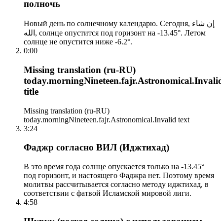
полночь
Новый день по солнечному календарю. Сегодня, إن شاء
الله, солнце опустится под горизонт на -13.45°. Летом
солнце не опустится ниже -6.2°.
0:00
Missing translation (ru-RU)
today.morningNineteen.fajr.Astronomical.Invali
title
Missing translation (ru-RU)
today.morningNineteen.fajr.Astronomical.Invalid text
3:24
Фаджр согласно ВИЛ (Иджтихад)
В это время года солнце опускается только на -13.45°
под горизонт, и настоящего Фаджра нет. Поэтому время
молитвы рассчитывается согласно методу иджтихад, в
соответствии с фатвой Исламской мировой лиги.
4:58