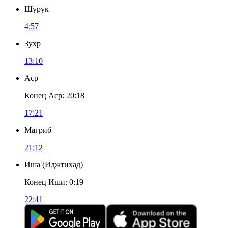
Шурук
4:57
Зухр
13:10
Аср
Конец Аср
:
20:18
17:21
Магриб
21:12
Иша
(
Иджтихад
)
Конец Иши
:
0:19
22:41