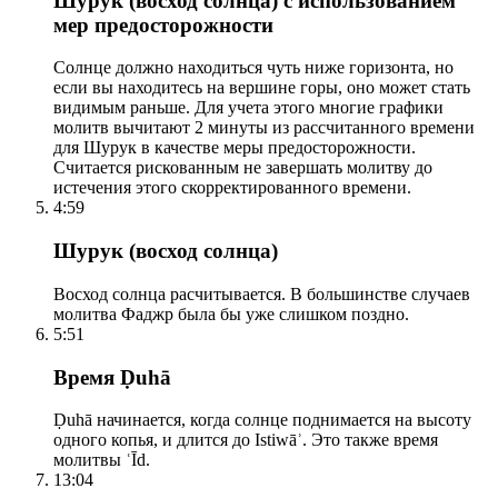
Шурук (восход солнца) с использованием
мер предосторожности
Солнце должно находиться чуть ниже горизонта, но
если вы находитесь на вершине горы, оно может стать
видимым раньше. Для учета этого многие графики
молитв вычитают 2 минуты из рассчитанного времени
для Шурук в качестве меры предосторожности.
Считается рискованным не завершать молитву до
истечения этого скорректированного времени.
4:59
Шурук (восход солнца)
Восход солнца расчитывается. В большинстве случаев
молитва Фаджр была бы уже слишком поздно.
5:51
Время Ḍuhā
Ḍuhā начинается, когда солнце поднимается на высоту
одного копья, и длится до Istiwāʾ. Это также время
молитвы ʿĪd.
13:04