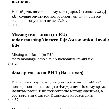
полночь
Новый день по солнечному календарю. Сегодня, إن شاء
الله, солнце опустится под горизонт на -14.77°. Летом
солнце не опустится ниже -7.24°.
0:00
Missing translation (ru-RU)
today.morningNineteen.fajr.Astronomical.Invali
title
Missing translation (ru-RU)
today.morningNineteen.fajr.Astronomical.Invalid text
3:24
Фаджр согласно ВИЛ (Иджтихад)
В это время года солнце опускается только на -14.77°
под горизонт, и настоящего Фаджра нет. Поэтому время
молитвы рассчитывается согласно методу иджтихад, в
соответствии с фатвой Исламской мировой лиги.
4:57