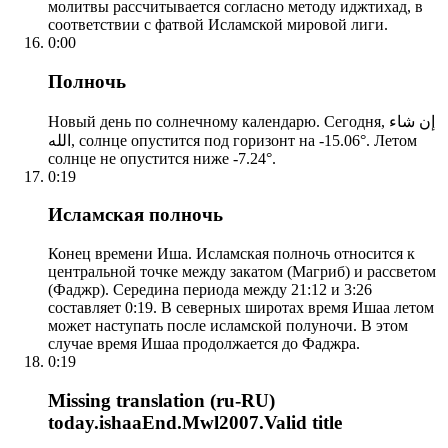
молитвы рассчитывается согласно методу иджтихад, в
соответствии с фатвой Исламской мировой лиги.
0:00
Полночь
Новый день по солнечному календарю. Сегодня, إن شاء
الله, солнце опустится под горизонт на -15.06°. Летом
солнце не опустится ниже -7.24°.
0:19
Исламская полночь
Конец времени Иша. Исламская полночь относится к
центральной точке между закатом (Магриб) и рассветом
(Фаджр). Середина периода между 21:12 и 3:26
составляет 0:19. В северных широтах время Ишаа летом
может наступать после исламской полуночи. В этом
случае время Ишаа продолжается до Фаджра.
0:19
Missing translation (ru-RU)
today.ishaaEnd.Mwl2007.Valid title