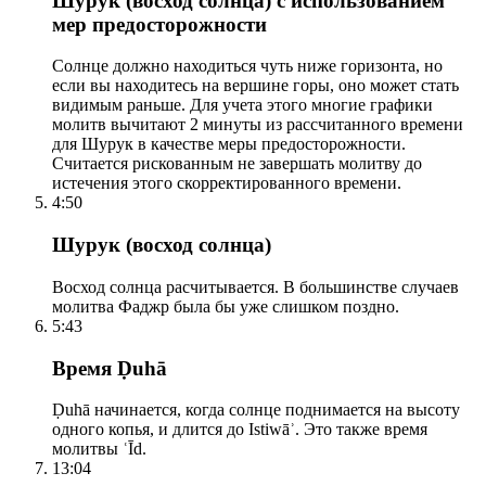
Шурук (восход солнца) с использованием
мер предосторожности
Солнце должно находиться чуть ниже горизонта, но
если вы находитесь на вершине горы, оно может стать
видимым раньше. Для учета этого многие графики
молитв вычитают 2 минуты из рассчитанного времени
для Шурук в качестве меры предосторожности.
Считается рискованным не завершать молитву до
истечения этого скорректированного времени.
4:50
Шурук (восход солнца)
Восход солнца расчитывается. В большинстве случаев
молитва Фаджр была бы уже слишком поздно.
5:43
Время Ḍuhā
Ḍuhā начинается, когда солнце поднимается на высоту
одного копья, и длится до Istiwāʾ. Это также время
молитвы ʿĪd.
13:04