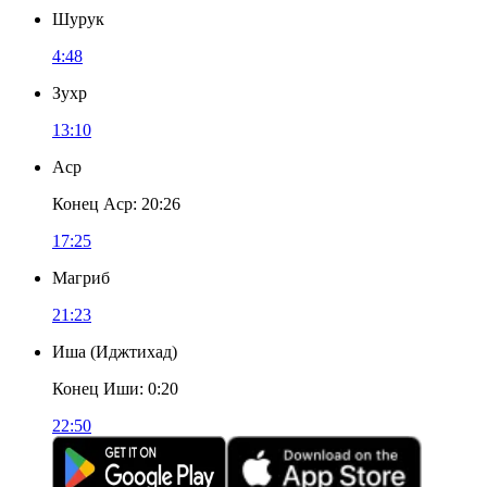
Шурук
4:48
Зухр
13:10
Аср
Конец Аср
:
20:26
17:25
Магриб
21:23
Иша
(
Иджтихад
)
Конец Иши
:
0:20
22:50