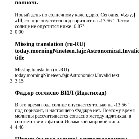
полночь
Новый день по солнечному календарю. Сегодня, إن شاء
الله, солнце опустится под горизонт на -13.56°. Летом
солнце не опустится ниже -6.87°.
0:00
Missing translation (ru-RU)
today.morningNineteen.fajr.Astronomical.Invali
title
Missing translation (ru-RU)
today.morningNineteen.fajr.Astronomical.Invalid text
3:15
Фаджр согласно ВИЛ (Иджтихад)
В это время года солнце опускается только на -13.56°
под горизонт, и настоящего Фаджра нет. Поэтому время
молитвы рассчитывается согласно методу иджтихад, в
соответствии с фатвой Исламской мировой лиги.
4:48