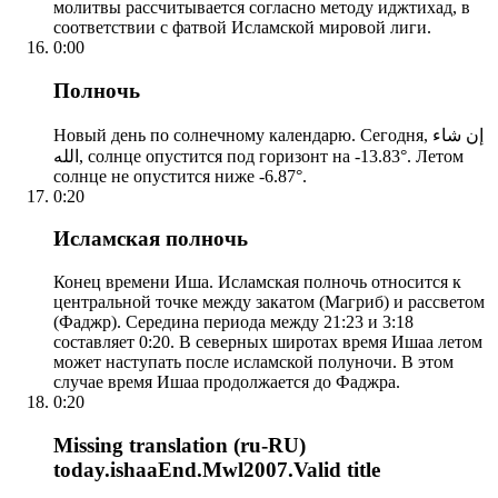
молитвы рассчитывается согласно методу иджтихад, в
соответствии с фатвой Исламской мировой лиги.
0:00
Полночь
Новый день по солнечному календарю. Сегодня, إن شاء
الله, солнце опустится под горизонт на -13.83°. Летом
солнце не опустится ниже -6.87°.
0:20
Исламская полночь
Конец времени Иша. Исламская полночь относится к
центральной точке между закатом (Магриб) и рассветом
(Фаджр). Середина периода между 21:23 и 3:18
составляет 0:20. В северных широтах время Ишаа летом
может наступать после исламской полуночи. В этом
случае время Ишаа продолжается до Фаджра.
0:20
Missing translation (ru-RU)
today.ishaaEnd.Mwl2007.Valid title