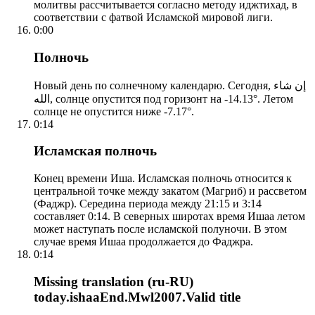
молитвы рассчитывается согласно методу иджтихад, в
соответствии с фатвой Исламской мировой лиги.
0:00
Полночь
Новый день по солнечному календарю. Сегодня, إن شاء
الله, солнце опустится под горизонт на -14.13°. Летом
солнце не опустится ниже -7.17°.
0:14
Исламская полночь
Конец времени Иша. Исламская полночь относится к
центральной точке между закатом (Магриб) и рассветом
(Фаджр). Середина периода между 21:15 и 3:14
составляет 0:14. В северных широтах время Ишаа летом
может наступать после исламской полуночи. В этом
случае время Ишаа продолжается до Фаджра.
0:14
Missing translation (ru-RU)
today.ishaaEnd.Mwl2007.Valid title