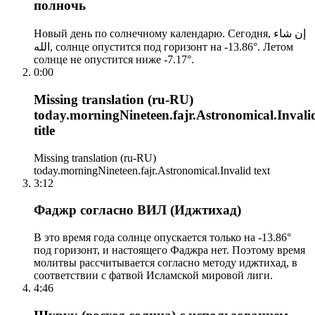
полночь
Новый день по солнечному календарю. Сегодня, إن شاء
الله, солнце опустится под горизонт на -13.86°. Летом
солнце не опустится ниже -7.17°.
0:00
Missing translation (ru-RU)
today.morningNineteen.fajr.Astronomical.Invali
title
Missing translation (ru-RU)
today.morningNineteen.fajr.Astronomical.Invalid text
3:12
Фаджр согласно ВИЛ (Иджтихад)
В это время года солнце опускается только на -13.86°
под горизонт, и настоящего Фаджра нет. Поэтому время
молитвы рассчитывается согласно методу иджтихад, в
соответствии с фатвой Исламской мировой лиги.
4:46