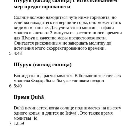
Шурук (восход солнца) с использованием
мер предосторожности
Солнце должно находиться чуть ниже горизонта, но
если вы находитесь на вершине горы, оно может стать
видимым раньше. Для учета этого многие графики
молитв вычитают 2 минуты из рассчитанного времени
для Шурук в качестве меры предосторожности.
Считается рискованным не завершать молитву до
истечения этого скорректированного времени.
4:48
Шурук (восход солнца)
Восход солнца расчитывается. В большинстве случаев
молитва Фаджр была бы уже слишком поздно.
5:40
Время Ḍuhā
Ḍuhā начинается, когда солнце поднимается на высоту
одного копья, и длится до Istiwāʾ. Это также время
молитвы ʿĪd.
12:59