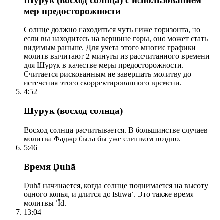
Шурук (восход солнца) с использованием
мер предосторожности
Солнце должно находиться чуть ниже горизонта, но
если вы находитесь на вершине горы, оно может стать
видимым раньше. Для учета этого многие графики
молитв вычитают 2 минуты из рассчитанного времени
для Шурук в качестве меры предосторожности.
Считается рискованным не завершать молитву до
истечения этого скорректированного времени.
4:52
Шурук (восход солнца)
Восход солнца расчитывается. В большинстве случаев
молитва Фаджр была бы уже слишком поздно.
5:46
Время Ḍuhā
Ḍuhā начинается, когда солнце поднимается на высоту
одного копья, и длится до Istiwāʾ. Это также время
молитвы ʿĪd.
13:04