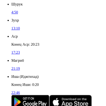
Шурук
4:50
Зухр
13:10
Аср
Конец Аср
:
20:23
17:23
Магриб
21:19
Иша
(
Иджтихад
)
Конец Иши
:
0:20
22:46