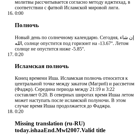
молитвы рассчитывается согласно методу иджтихад, в
соответствии с фатвой Исламской мировой лиги.
0:00
Полночь
Новый день по солнечному календарю. Сегодня, إن شاء
الله, солнце опустится под горизонт на -13.67°. Летом
солнце не опустится ниже -5.85°.
0:20
Исламская полночь
Конец времени Иша. Исламская полночь относится к
центральной точке между закатом (Магриб) и рассветом
(Фаджр). Середина периода между 21:19 и 3:22
составляет 0:20. В северных широтах время Ишаа летом
может наступать после исламской полуночи. В этом
случае время Ишаа продолжается до Фаджра.
0:20
Missing translation (ru-RU)
today.ishaaEnd.Mwl2007.Valid title