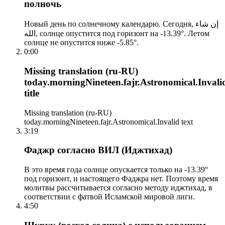
полночь
Новый день по солнечному календарю. Сегодня, إن شاء
الله, солнце опустится под горизонт на -13.39°. Летом
солнце не опустится ниже -5.85°.
0:00
Missing translation (ru-RU)
today.morningNineteen.fajr.Astronomical.Invali
title
Missing translation (ru-RU)
today.morningNineteen.fajr.Astronomical.Invalid text
3:19
Фаджр согласно ВИЛ (Иджтихад)
В это время года солнце опускается только на -13.39°
под горизонт, и настоящего Фаджра нет. Поэтому время
молитвы рассчитывается согласно методу иджтихад, в
соответствии с фатвой Исламской мировой лиги.
4:50