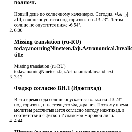
полночь
Новый день по солнечному календарю. Сегодня, إن شاء
الله, солнце опустится под горизонт на -13.23°. Летом
солнце не опустится ниже -6.54°.
0:00
Missing translation (ru-RU)
today.morningNineteen.fajr.Astronomical.Invali
title
Missing translation (ru-RU)
today.morningNineteen.fajr.Astronomical.Invalid text
3:12
Фаджр согласно ВИЛ (Иджтихад)
В это время года солнце опускается только на -13.23°
под горизонт, и настоящего Фаджра нет. Поэтому время
молитвы рассчитывается согласно методу иджтихад, в
соответствии с фатвой Исламской мировой лиги.
4:44