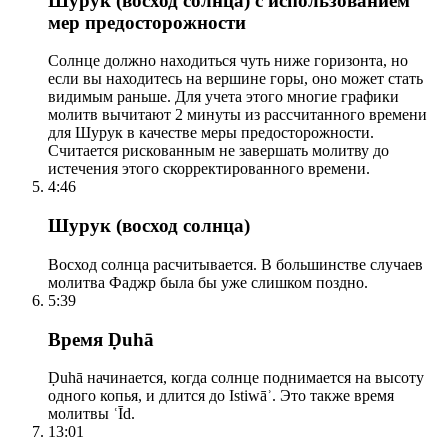
Шурук (восход солнца) с использованием
мер предосторожности
Солнце должно находиться чуть ниже горизонта, но
если вы находитесь на вершине горы, оно может стать
видимым раньше. Для учета этого многие графики
молитв вычитают 2 минуты из рассчитанного времени
для Шурук в качестве меры предосторожности.
Считается рискованным не завершать молитву до
истечения этого скорректированного времени.
4:46
Шурук (восход солнца)
Восход солнца расчитывается. В большинстве случаев
молитва Фаджр была бы уже слишком поздно.
5:39
Время Ḍuhā
Ḍuhā начинается, когда солнце поднимается на высоту
одного копья, и длится до Istiwāʾ. Это также время
молитвы ʿĪd.
13:01