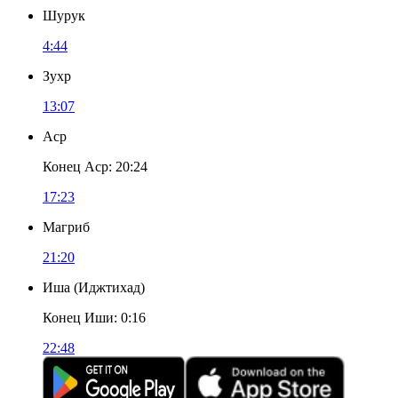
Шурук
4:44
Зухр
13:07
Аср
Конец Аср
:
20:24
17:23
Магриб
21:20
Иша
(
Иджтихад
)
Конец Иши
:
0:16
22:48