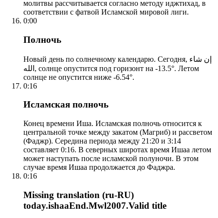
молитвы рассчитывается согласно методу иджтихад, в
соответствии с фатвой Исламской мировой лиги.
0:00
Полночь
Новый день по солнечному календарю. Сегодня, إن شاء
الله, солнце опустится под горизонт на -13.5°. Летом
солнце не опустится ниже -6.54°.
0:16
Исламская полночь
Конец времени Иша. Исламская полночь относится к
центральной точке между закатом (Магриб) и рассветом
(Фаджр). Середина периода между 21:20 и 3:14
составляет 0:16. В северных широтах время Ишаа летом
может наступать после исламской полуночи. В этом
случае время Ишаа продолжается до Фаджра.
0:16
Missing translation (ru-RU)
today.ishaaEnd.Mwl2007.Valid title