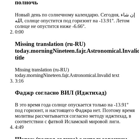
полночь
Новый день по солнечному календарю. Сегодня, إن شاء
الله, солнце опустится под горизонт на -13.91°. Летом
солнце не опустится ниже -6.66°.
0:00
Missing translation (ru-RU)
today.morningNineteen.fajr.Astronomical.Invali
title
Missing translation (ru-RU)
today.morningNineteen.fajr.Astronomical.Invalid text
3:16
Фаджр согласно ВИЛ (Иджтихад)
В это время года солнце опускается только на -13.91°
под горизонт, и настоящего Фаджра нет. Поэтому время
молитвы рассчитывается согласно методу иджтихад, в
соответствии с фатвой Исламской мировой лиги.
4:49