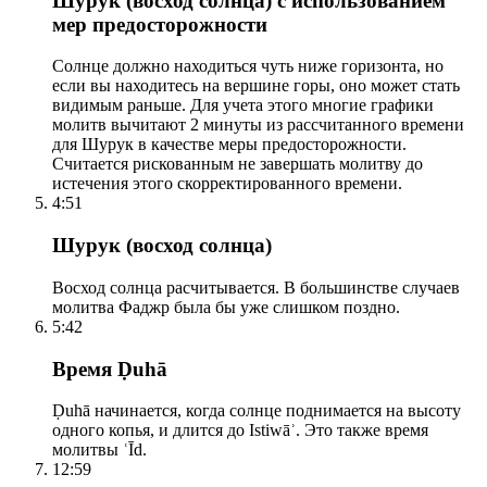
Шурук (восход солнца) с использованием
мер предосторожности
Солнце должно находиться чуть ниже горизонта, но
если вы находитесь на вершине горы, оно может стать
видимым раньше. Для учета этого многие графики
молитв вычитают 2 минуты из рассчитанного времени
для Шурук в качестве меры предосторожности.
Считается рискованным не завершать молитву до
истечения этого скорректированного времени.
4:51
Шурук (восход солнца)
Восход солнца расчитывается. В большинстве случаев
молитва Фаджр была бы уже слишком поздно.
5:42
Время Ḍuhā
Ḍuhā начинается, когда солнце поднимается на высоту
одного копья, и длится до Istiwāʾ. Это также время
молитвы ʿĪd.
12:59