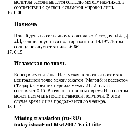
молитвы рассчитывается согласно методу иджтихад, в
соответствии с фатвой Исламской мировой лиги.
0:00
Полночь
Новый день по солнечному календарю. Сегодня, إن شاء
الله, солнце опустится под горизонт на -14.19°. Летом
солнце не опустится ниже -6.66°.
0:15
Исламская полночь
Конец времени Иша. Исламская полночь относится к
центральной точке между закатом (Магриб) и рассветом
(Фаджр). Середина периода между 21:12 и 3:18
составляет 0:15. В северных широтах время Ишаа летом
может наступать после исламской полуночи. В этом
случае время Ишаа продолжается до Фаджра.
0:15
Missing translation (ru-RU)
today.ishaaEnd.Mwl2007.Valid title