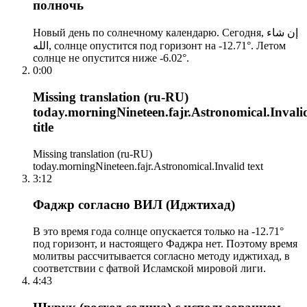
полночь
Новый день по солнечному календарю. Сегодня, إن شاء
الله, солнце опустится под горизонт на -12.71°. Летом
солнце не опустится ниже -6.02°.
0:00
Missing translation (ru-RU)
today.morningNineteen.fajr.Astronomical.Invali
title
Missing translation (ru-RU)
today.morningNineteen.fajr.Astronomical.Invalid text
3:12
Фаджр согласно ВИЛ (Иджтихад)
В это время года солнце опускается только на -12.71°
под горизонт, и настоящего Фаджра нет. Поэтому время
молитвы рассчитывается согласно методу иджтихад, в
соответствии с фатвой Исламской мировой лиги.
4:43