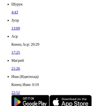
Шурук
4:43
Зухр
13:09
Аср
Конец Аср
:
20:29
17:25
Магриб
21:26
Иша
(
Иджтихад
)
Конец Иши
:
0:19
22:52