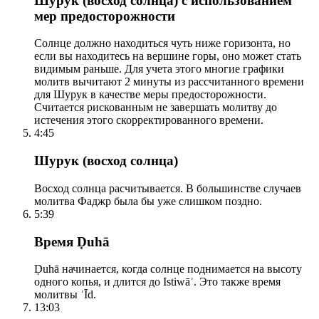
Шурук (восход солнца) с использованием
мер предосторожности
Солнце должно находиться чуть ниже горизонта, но
если вы находитесь на вершине горы, оно может стать
видимым раньше. Для учета этого многие графики
молитв вычитают 2 минуты из рассчитанного времени
для Шурук в качестве меры предосторожности.
Считается рискованным не завершать молитву до
истечения этого скорректированного времени.
4:45
Шурук (восход солнца)
Восход солнца расчитывается. В большинстве случаев
молитва Фаджр была бы уже слишком поздно.
5:39
Время Ḍuhā
Ḍuhā начинается, когда солнце поднимается на высоту
одного копья, и длится до Istiwāʾ. Это также время
молитвы ʿĪd.
13:03