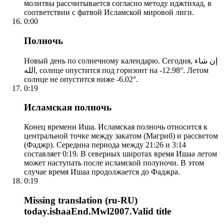
молитвы рассчитывается согласно методу иджтихад, в
соответствии с фатвой Исламской мировой лиги.
0:00
Полночь
Новый день по солнечному календарю. Сегодня, إن شاء
الله, солнце опустится под горизонт на -12.98°. Летом
солнце не опустится ниже -6.02°.
0:19
Исламская полночь
Конец времени Иша. Исламская полночь относится к
центральной точке между закатом (Магриб) и рассветом
(Фаджр). Середина периода между 21:26 и 3:14
составляет 0:19. В северных широтах время Ишаа летом
может наступать после исламской полуночи. В этом
случае время Ишаа продолжается до Фаджра.
0:19
Missing translation (ru-RU)
today.ishaaEnd.Mwl2007.Valid title