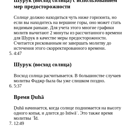
Шурук (восход солнца) с использованием
мер предосторожности
Солнце должно находиться чуть ниже горизонта, но
если вы находитесь на вершине горы, оно может стать
видимым раньше. Для учета этого многие графики
молитв вычитают 2 минуты из рассчитанного времени
для Шурук в качестве меры предосторожности.
Считается рискованным не завершать молитву до
истечения этого скорректированного времени.
4:47
Шурук (восход солнца)
Восход солнца расчитывается. В большинстве случаев
молитва Фаджр была бы уже слишком поздно.
5:37
Время Ḍuhā
Ḍuhā начинается, когда солнце поднимается на высоту
одного копья, и длится до Istiwāʾ. Это также время
молитвы ʿĪd.
12:49