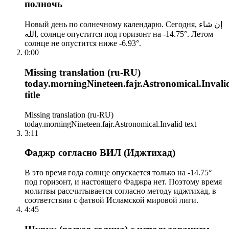
полночь
Новый день по солнечному календарю. Сегодня, إن شاء
الله, солнце опустится под горизонт на -14.75°. Летом
солнце не опустится ниже -6.93°.
0:00
Missing translation (ru-RU)
today.morningNineteen.fajr.Astronomical.Invali
title
Missing translation (ru-RU)
today.morningNineteen.fajr.Astronomical.Invalid text
3:11
Фаджр согласно ВИЛ (Иджтихад)
В это время года солнце опускается только на -14.75°
под горизонт, и настоящего Фаджра нет. Поэтому время
молитвы рассчитывается согласно методу иджтихад, в
соответствии с фатвой Исламской мировой лиги.
4:45