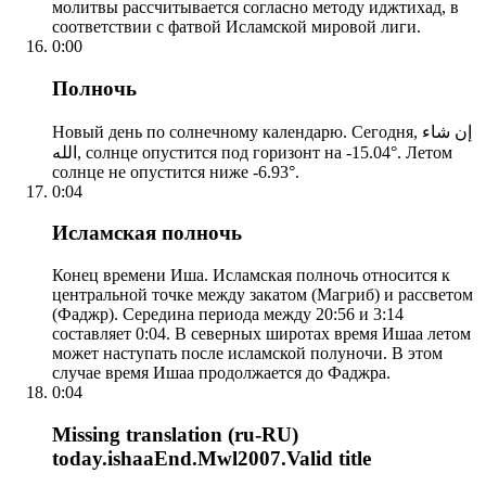
молитвы рассчитывается согласно методу иджтихад, в
соответствии с фатвой Исламской мировой лиги.
0:00
Полночь
Новый день по солнечному календарю. Сегодня, إن شاء
الله, солнце опустится под горизонт на -15.04°. Летом
солнце не опустится ниже -6.93°.
0:04
Исламская полночь
Конец времени Иша. Исламская полночь относится к
центральной точке между закатом (Магриб) и рассветом
(Фаджр). Середина периода между 20:56 и 3:14
составляет 0:04. В северных широтах время Ишаа летом
может наступать после исламской полуночи. В этом
случае время Ишаа продолжается до Фаджра.
0:04
Missing translation (ru-RU)
today.ishaaEnd.Mwl2007.Valid title