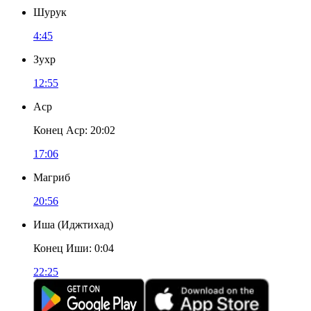
Шурук
4:45
Зухр
12:55
Аср
Конец Аср
:
20:02
17:06
Магриб
20:56
Иша
(
Иджтихад
)
Конец Иши
:
0:04
22:25