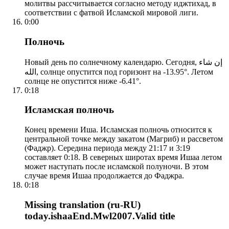
молитвы рассчитывается согласно методу иджтихад, в
соответствии с фатвой Исламской мировой лиги.
0:00
Полночь
Новый день по солнечному календарю. Сегодня, إن شاء
الله, солнце опустится под горизонт на -13.95°. Летом
солнце не опустится ниже -6.41°.
0:18
Исламская полночь
Конец времени Иша. Исламская полночь относится к
центральной точке между закатом (Магриб) и рассветом
(Фаджр). Середина периода между 21:17 и 3:19
составляет 0:18. В северных широтах время Ишаа летом
может наступать после исламской полуночи. В этом
случае время Ишаа продолжается до Фаджра.
0:18
Missing translation (ru-RU)
today.ishaaEnd.Mwl2007.Valid title