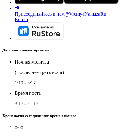
Присоединяйтесь к нам
@VremyaNamazaRu
Войти
Дополнительные времена
Ночная молитва
(Последнее треть ночи)
1:19
-
3:17
Время поста
3:17
-
21:17
Хронология сегодняшних времен намаза
0:00