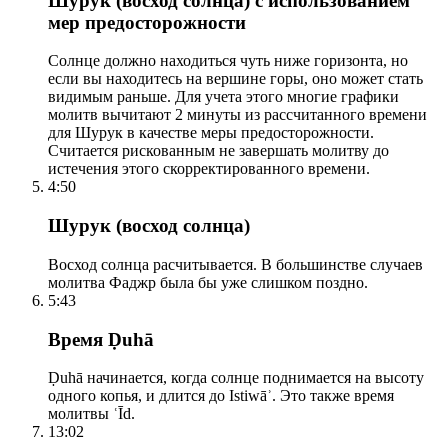
Шурук (восход солнца) с использованием
мер предосторожности
Солнце должно находиться чуть ниже горизонта, но
если вы находитесь на вершине горы, оно может стать
видимым раньше. Для учета этого многие графики
молитв вычитают 2 минуты из рассчитанного времени
для Шурук в качестве меры предосторожности.
Считается рискованным не завершать молитву до
истечения этого скорректированного времени.
4:50
Шурук (восход солнца)
Восход солнца расчитывается. В большинстве случаев
молитва Фаджр была бы уже слишком поздно.
5:43
Время Ḍuhā
Ḍuhā начинается, когда солнце поднимается на высоту
одного копья, и длится до Istiwāʾ. Это также время
молитвы ʿĪd.
13:02