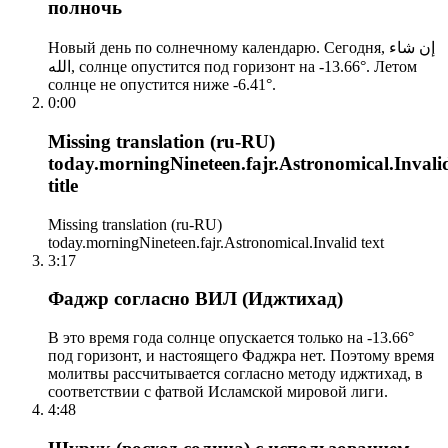
полночь
Новый день по солнечному календарю. Сегодня, إن شاء
الله, солнце опустится под горизонт на -13.66°. Летом
солнце не опустится ниже -6.41°.
0:00
Missing translation (ru-RU)
today.morningNineteen.fajr.Astronomical.Invali
title
Missing translation (ru-RU)
today.morningNineteen.fajr.Astronomical.Invalid text
3:17
Фаджр согласно ВИЛ (Иджтихад)
В это время года солнце опускается только на -13.66°
под горизонт, и настоящего Фаджра нет. Поэтому время
молитвы рассчитывается согласно методу иджтихад, в
соответствии с фатвой Исламской мировой лиги.
4:48