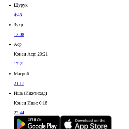
Шурук
4:48
Зухр
13:08
Аср
Конец Аср
:
20:21
17:21
Магриб
21:17
Иша
(
Иджтихад
)
Конец Иши
:
0:18
22:44