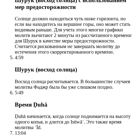
Шурук (восход солнца) с использованием
мер предосторожности
Солнце должно находиться чуть ниже горизонта, но
если вы находитесь на вершине горы, оно может стать
видимым раньше. Для учета этого многие графики
молитв вычитают 2 минуты из рассчитанного времени
для Шурук в качестве меры предосторожности.
Считается рискованным не завершать молитву до
истечения этого скорректированного времени.
4:59
Шурук (восход солнца)
Восход солнца расчитывается. В большинстве случаев
молитва Фаджр была бы уже слишком поздно.
5:49
Время Ḍuhā
Ḍuhā начинается, когда солнце поднимается на высоту
одного копья, и длится до Istiwāʾ. Это также время
молитвы ʿĪd.
13:04