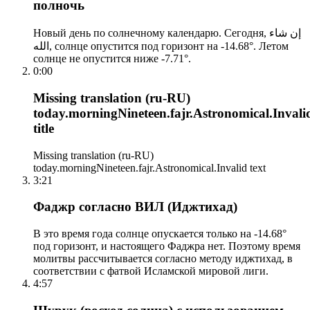
полночь
Новый день по солнечному календарю. Сегодня, إن شاء
الله, солнце опустится под горизонт на -14.68°. Летом
солнце не опустится ниже -7.71°.
0:00
Missing translation (ru-RU)
today.morningNineteen.fajr.Astronomical.Invali
title
Missing translation (ru-RU)
today.morningNineteen.fajr.Astronomical.Invalid text
3:21
Фаджр согласно ВИЛ (Иджтихад)
В это время года солнце опускается только на -14.68°
под горизонт, и настоящего Фаджра нет. Поэтому время
молитвы рассчитывается согласно методу иджтихад, в
соответствии с фатвой Исламской мировой лиги.
4:57