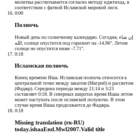
молитвы рассчитывается согласно методу иджтихад, в
соответствии с фатвой Исламской мировой лиги.
0:00
Полночь
Новый день по солнечному календарю. Сегодня, إن شاء
الله, солнце опустится под горизонт на -14.96°. Летом
солнце не опустится ниже -7.71°.
0:18
Исламская полночь
Конец времени Иша. Исламская полночь относится к
центральной точке между закатом (Магриб) и рассветом
(Фаджр). Середина периода между 21:14 и 3:23
составляет 0:18. В северных широтах время Ишаа летом
может наступать после исламской полуночи. В этом
случае время Ишаа продолжается до Фаджра.
0:18
Missing translation (ru-RU)
today.ishaaEnd.Mwl2007.Valid title