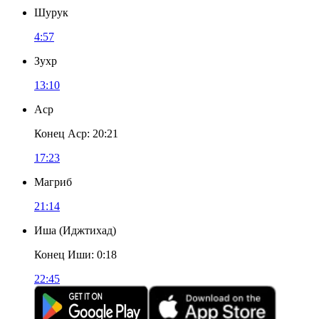
Шурук
4:57
Зухр
13:10
Аср
Конец Аср
:
20:21
17:23
Магриб
21:14
Иша
(
Иджтихад
)
Конец Иши
:
0:18
22:45