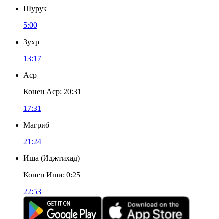
Шурук
5:00
Зухр
13:17
Аср
Конец Аср
:
20:31
17:31
Магриб
21:24
Иша
(
Иджтихад
)
Конец Иши
:
0:25
22:53