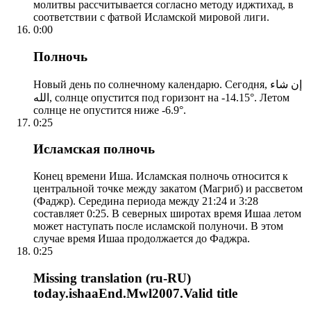
молитвы рассчитывается согласно методу иджтихад, в
соответствии с фатвой Исламской мировой лиги.
0:00
Полночь
Новый день по солнечному календарю. Сегодня, إن شاء
الله, солнце опустится под горизонт на -14.15°. Летом
солнце не опустится ниже -6.9°.
0:25
Исламская полночь
Конец времени Иша. Исламская полночь относится к
центральной точке между закатом (Магриб) и рассветом
(Фаджр). Середина периода между 21:24 и 3:28
составляет 0:25. В северных широтах время Ишаа летом
может наступать после исламской полуночи. В этом
случае время Ишаа продолжается до Фаджра.
0:25
Missing translation (ru-RU)
today.ishaaEnd.Mwl2007.Valid title