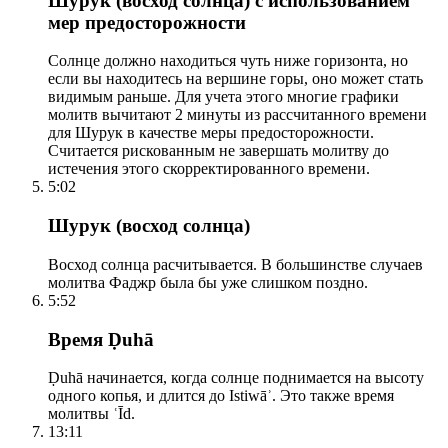
Шурук (восход солнца) с использованием
мер предосторожности
Солнце должно находиться чуть ниже горизонта, но
если вы находитесь на вершине горы, оно может стать
видимым раньше. Для учета этого многие графики
молитв вычитают 2 минуты из рассчитанного времени
для Шурук в качестве меры предосторожности.
Считается рискованным не завершать молитву до
истечения этого скорректированного времени.
5:02
Шурук (восход солнца)
Восход солнца расчитывается. В большинстве случаев
молитва Фаджр была бы уже слишком поздно.
5:52
Время Ḍuhā
Ḍuhā начинается, когда солнце поднимается на высоту
одного копья, и длится до Istiwāʾ. Это также время
молитвы ʿĪd.
13:11