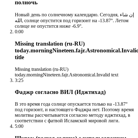
полночь
Новый день по солнечному календарю. Сегодня, إن شاء
الله, солнце опустится под горизонт на -13.87°. Летом
солнце не опустится ниже -6.9°.
0:00
Missing translation (ru-RU)
today.morningNineteen.fajr.Astronomical.Invali
title
Missing translation (ru-RU)
today.morningNineteen.fajr.Astronomical.Invalid text
3:25
Фаджр согласно ВИЛ (Иджтихад)
В это время года солнце опускается только на -13.87°
под горизонт, и настоящего Фаджра нет. Поэтому время
молитвы рассчитывается согласно методу иджтихад, в
соответствии с фатвой Исламской мировой лиги.
5:00