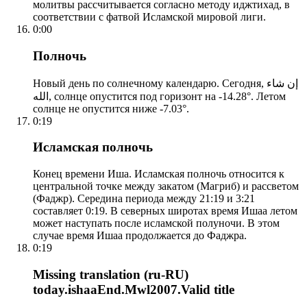
молитвы рассчитывается согласно методу иджтихад, в
соответствии с фатвой Исламской мировой лиги.
0:00
Полночь
Новый день по солнечному календарю. Сегодня, إن شاء
الله, солнце опустится под горизонт на -14.28°. Летом
солнце не опустится ниже -7.03°.
0:19
Исламская полночь
Конец времени Иша. Исламская полночь относится к
центральной точке между закатом (Магриб) и рассветом
(Фаджр). Середина периода между 21:19 и 3:21
составляет 0:19. В северных широтах время Ишаа летом
может наступать после исламской полуночи. В этом
случае время Ишаа продолжается до Фаджра.
0:19
Missing translation (ru-RU)
today.ishaaEnd.Mwl2007.Valid title