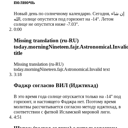
полночь
Новый день по солнечному календарю. Сегодня, إن شاء
الله, солнце опустится под горизонт на -14°. Летом
солнце не опустится ниже -7.03°.
0:00
Missing translation (ru-RU)
today.morningNineteen.fajr.Astronomical.Invali
title
Missing translation (ru-RU)
today.morningNineteen.fajr.Astronomical.Invalid text
3:18
Фаджр согласно ВИЛ (Иджтихад)
В это время года солнце опускается только на -14° под
горизонт, и настоящего Фаджра нет. Поэтому время
молитвы рассчитывается согласно методу иджтихад, в
соответствии с фатвой Исламской мировой лиги.
4:51