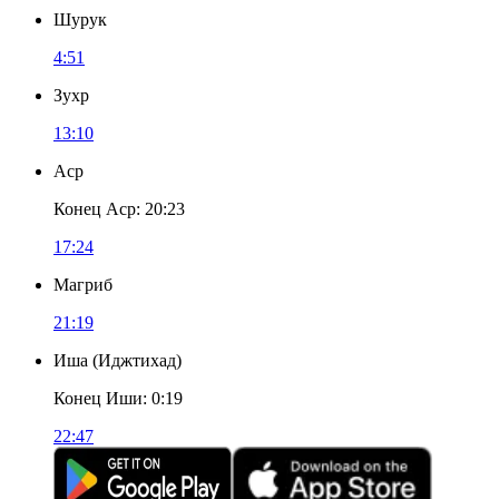
Шурук
4:51
Зухр
13:10
Аср
Конец Аср
:
20:23
17:24
Магриб
21:19
Иша
(
Иджтихад
)
Конец Иши
:
0:19
22:47