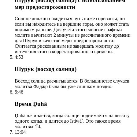
Шурук (восход солнца) с использованием
мер предосторожности
Солнце должно находиться чуть ниже горизонта, но
если вы находитесь на вершине горы, оно может стать
видимым раньше. Для учета этого многие графики
молитв вычитают 2 минуты из рассчитанного времени
для Шурук в качестве меры предосторожности.
Считается рискованным не завершать молитву до
истечения этого скорректированного времени.
4:53
Шурук (восход солнца)
Восход солнца расчитывается. В большинстве случаев
молитва Фаджр была бы уже слишком поздно.
5:46
Время Ḍuhā
Ḍuhā начинается, когда солнце поднимается на высоту
одного копья, и длится до Istiwāʾ. Это также время
молитвы ʿĪd.
13:04