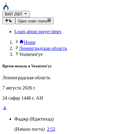
ВИЛ 2007
Open main menu
Learn about prayer times
Home
Ленинградская область
Voznesen'ye
Время намаза в
Voznesen'ye
Ленинградская область
7 августа 2026 г.
24 сафар 1448 г. AH
Фаджр
(
Иджтихад
)
(
Начало поста
)
2:52