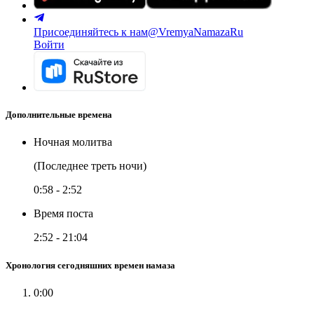
Присоединяйтесь к нам
@VremyaNamazaRu
Войти
Дополнительные времена
Ночная молитва
(Последнее треть ночи)
0:58
-
2:52
Время поста
2:52
-
21:04
Хронология сегодняшних времен намаза
0:00