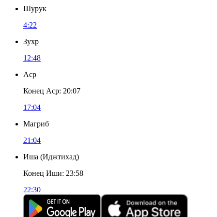
Шурук
4:22
Зухр
12:48
Аср
Конец Аср
:
20:07
17:04
Магриб
21:04
Иша
(
Иджтихад
)
Конец Иши
:
23:58
22:30