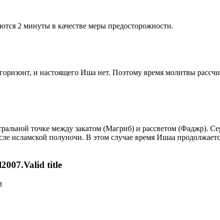
ются 2 минуты в качестве меры предосторожности.
д горизонт, и настоящего Иша нет. Поэтому время молитвы рассч
альной точке между закатом (Магриб) и рассветом (Фаджр). Сере
сле исламской полуночи. В этом случае время Ишаа продолжаетс
007.Valid title
t