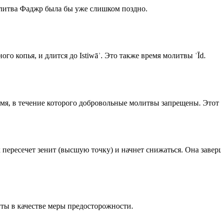
олитва Фаджр была бы уже слишком поздно.
го копья, и длится до Istiwāʾ. Это также время молитвы ʿĪd.
емя, в течение которого добровольные молитвы запрещены. Этот 
к пересечет зенит (высшую точку) и начнет снижаться. Она заве
ты в качестве меры предосторожности.