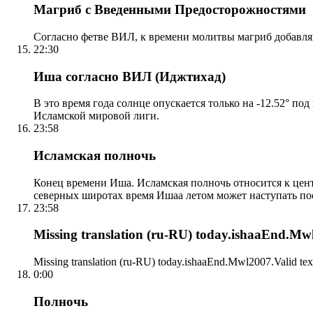
Магриб с Введенными Предосторожностями
Согласно фетве ВИЛ, к времени молитвы магриб добавля
22:30
Иша согласно ВИЛ (Иджтихад)
В это время года солнце опускается только на -12.52° по
Исламской мировой лиги.
23:58
Исламская полночь
Конец времени Иша. Исламская полночь относится к центр
северных широтах время Ишаа летом может наступать по
23:58
Missing translation (ru-RU) today.ishaaEnd.Mwl2
Missing translation (ru-RU) today.ishaaEnd.Mwl2007.Valid tex
0:00
Полночь