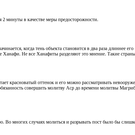
я 2 минуты в качестве меры предосторожности.
чинается, когда тень объекта становится в два раза длиннее ег
ие Ханафи. Не все Ханафиты разделяют это мнение. Такие страны,
етает красноватый оттенок и его можно рассматривать невооруж
 обязанность совершить молитву Аср до времени молитвы Магриб
рю. Во многих случаях молиться и разрывать пост было бы слишк