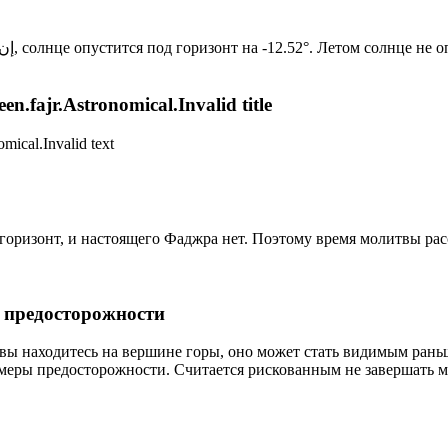
Новый день по солнечному календарю. Сегодня, إن شاء الله, солнце опустится под горизонт на -12.52°. Лет
n.fajr.Astronomical.Invalid title
mical.Invalid text
д горизонт, и настоящего Фаджра нет. Поэтому время молитвы ра
р предосторожности
 вы находитесь на вершине горы, оно может стать видимым рань
меры предосторожности. Считается рискованным не завершать м