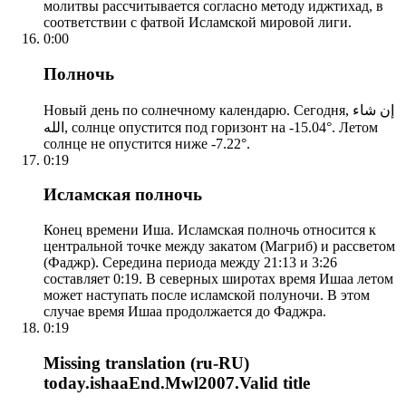
молитвы рассчитывается согласно методу иджтихад, в
соответствии с фатвой Исламской мировой лиги.
0:00
Полночь
Новый день по солнечному календарю. Сегодня, إن شاء
الله, солнце опустится под горизонт на -15.04°. Летом
солнце не опустится ниже -7.22°.
0:19
Исламская полночь
Конец времени Иша. Исламская полночь относится к
центральной точке между закатом (Магриб) и рассветом
(Фаджр). Середина периода между 21:13 и 3:26
составляет 0:19. В северных широтах время Ишаа летом
может наступать после исламской полуночи. В этом
случае время Ишаа продолжается до Фаджра.
0:19
Missing translation (ru-RU)
today.ishaaEnd.Mwl2007.Valid title