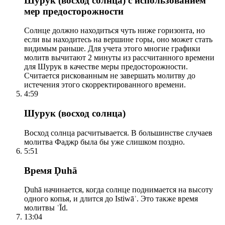
Шурук (восход солнца) с использованием
мер предосторожности
Солнце должно находиться чуть ниже горизонта, но
если вы находитесь на вершине горы, оно может стать
видимым раньше. Для учета этого многие графики
молитв вычитают 2 минуты из рассчитанного времени
для Шурук в качестве меры предосторожности.
Считается рискованным не завершать молитву до
истечения этого скорректированного времени.
4:59
Шурук (восход солнца)
Восход солнца расчитывается. В большинстве случаев
молитва Фаджр была бы уже слишком поздно.
5:51
Время Ḍuhā
Ḍuhā начинается, когда солнце поднимается на высоту
одного копья, и длится до Istiwāʾ. Это также время
молитвы ʿĪd.
13:04