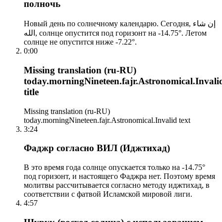
полночь
Новый день по солнечному календарю. Сегодня, إن شاء
الله, солнце опустится под горизонт на -14.75°. Летом
солнце не опустится ниже -7.22°.
0:00
Missing translation (ru-RU)
today.morningNineteen.fajr.Astronomical.Invali
title
Missing translation (ru-RU)
today.morningNineteen.fajr.Astronomical.Invalid text
3:24
Фаджр согласно ВИЛ (Иджтихад)
В это время года солнце опускается только на -14.75°
под горизонт, и настоящего Фаджра нет. Поэтому время
молитвы рассчитывается согласно методу иджтихад, в
соответствии с фатвой Исламской мировой лиги.
4:57