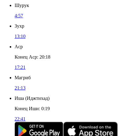
Шурук
4:57
Зухр
13:10
Аср
Конец Аср
:
20:18
17:21
Магриб
21:13
Иша
(
Иджтихад
)
Конец Иши
:
0:19
22:41