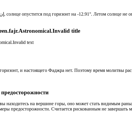
Новый день по солнечному календарю. Сегодня, إن شاء الله, солнце опустится под горизонт на -12.91°. Лет
n.fajr.Astronomical.Invalid title
mical.Invalid text
д горизонт, и настоящего Фаджра нет. Поэтому время молитвы ра
р предосторожности
 вы находитесь на вершине горы, оно может стать видимым рань
меры предосторожности. Считается рискованным не завершать м