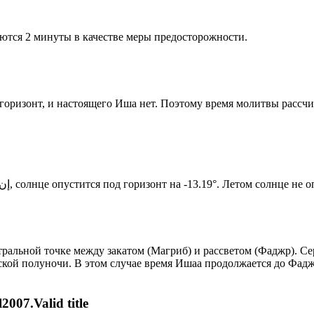
ются 2 минуты в качестве меры предосторожности.
д горизонт, и настоящего Иша нет. Поэтому время молитвы рассч
Новый день по солнечному календарю. Сегодня, إن شاء الله, солнце опустится под горизонт на -13.19°. Лет
альной точке между закатом (Магриб) и рассветом (Фаджр). Сер
ской полуночи. В этом случае время Ишаа продолжается до Фадж
007.Valid title