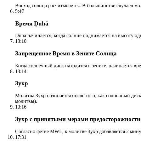
Восход солнца расчитывается. В большинстве случаев м
5:47
Время Ḍuhā
Ḍuhā начинается, когда солнце поднимается на высоту одно
13:10
Запрещенное Время в Зените Солнца
Когда солнечный диск находится в зените, начинается вр
13:14
Зухр
Молитва Зухр начинается после того, как солнечный дис
молитвы).
13:16
Зухр с принятыми мерами предосторожности
Согласно фетве MWL, к молитве Зухр добавляется 2 мину
17:31