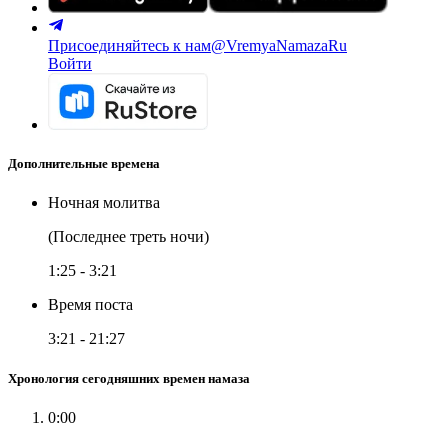
Присоединяйтесь к нам
@VremyaNamazaRu
Войти
Дополнительные времена
Ночная молитва
(Последнее треть ночи)
1:25
-
3:21
Время поста
3:21
-
21:27
Хронология сегодняшних времен намаза
0:00