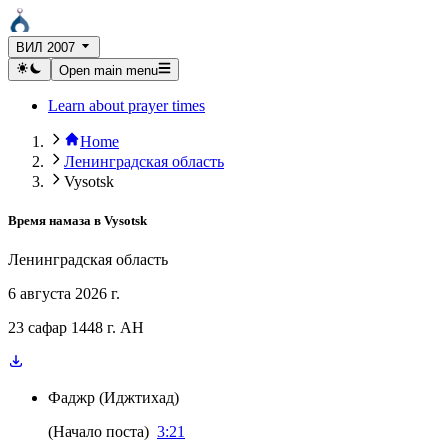
ВИЛ 2007
Open main menu
Learn about prayer times
Home
Ленинградская область
Vysotsk
Время намаза в
Vysotsk
Ленинградская область
6 августа 2026 г.
23 сафар 1448 г. AH
Фаджр
(
Иджтихад
)
(
Начало поста
)
3:21