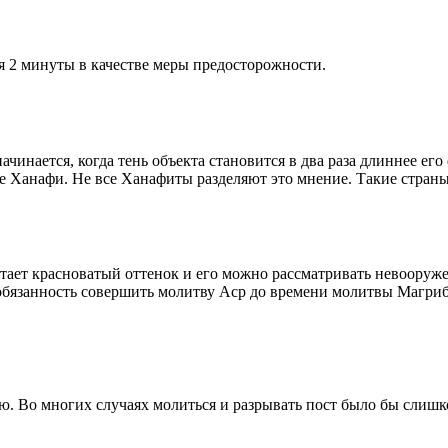
я 2 минуты в качестве меры предосторожности.
чинается, когда тень объекта становится в два раза длиннее ег
ие Ханафи. Не все Ханафиты разделяют это мнение. Такие страны,
етает красноватый оттенок и его можно рассматривать невооруж
 обязанность совершить молитву Аср до времени молитвы Магриб
рю. Во многих случаях молиться и разрывать пост было бы слишк