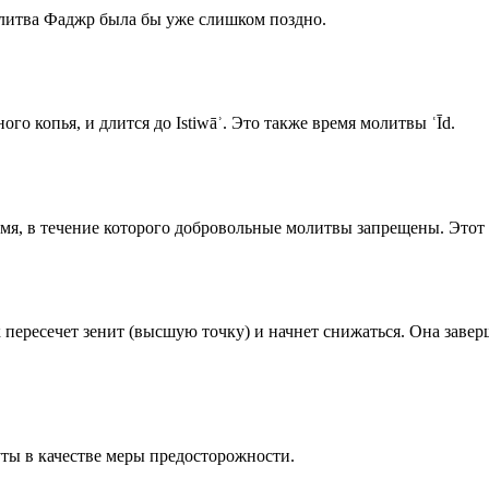
олитва Фаджр была бы уже слишком поздно.
го копья, и длится до Istiwāʾ. Это также время молитвы ʿĪd.
емя, в течение которого добровольные молитвы запрещены. Этот 
к пересечет зенит (высшую точку) и начнет снижаться. Она заве
ты в качестве меры предосторожности.