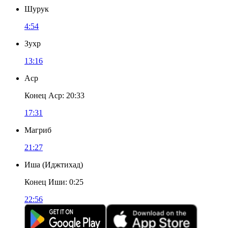
Шурук
4:54
Зухр
13:16
Аср
Конец Аср
:
20:33
17:31
Магриб
21:27
Иша
(
Иджтихад
)
Конец Иши
:
0:25
22:56