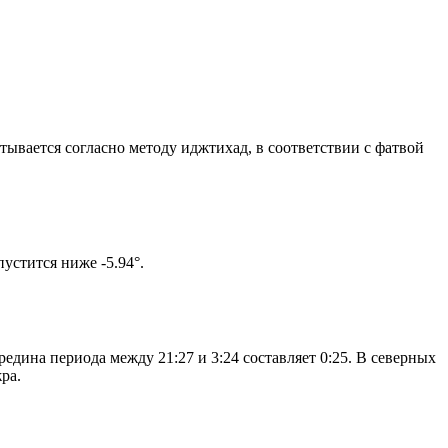
итывается согласно методу иджтихад, в соответствии с фатвой
ом солнце не опустится ниже -5.94°.
едина периода между 21:27 и 3:24 составляет 0:25. В северных
ра.