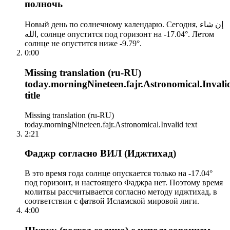
полночь
Новый день по солнечному календарю. Сегодня, إن شاء
الله, солнце опустится под горизонт на -17.04°. Летом
солнце не опустится ниже -9.79°.
0:00
Missing translation (ru-RU)
today.morningNineteen.fajr.Astronomical.Invali
title
Missing translation (ru-RU)
today.morningNineteen.fajr.Astronomical.Invalid text
2:21
Фаджр согласно ВИЛ (Иджтихад)
В это время года солнце опускается только на -17.04°
под горизонт, и настоящего Фаджра нет. Поэтому время
молитвы рассчитывается согласно методу иджтихад, в
соответствии с фатвой Исламской мировой лиги.
4:00