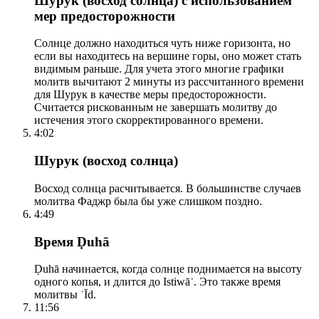
Шурук (восход солнца) с использованием
мер предосторожности
Солнце должно находиться чуть ниже горизонта, но
если вы находитесь на вершине горы, оно может стать
видимым раньше. Для учета этого многие графики
молитв вычитают 2 минуты из рассчитанного времени
для Шурук в качестве меры предосторожности.
Считается рискованным не завершать молитву до
истечения этого скорректированного времени.
4:02
Шурук (восход солнца)
Восход солнца расчитывается. В большинстве случаев
молитва Фаджр была бы уже слишком поздно.
4:49
Время Ḍuhā
Ḍuhā начинается, когда солнце поднимается на высоту
одного копья, и длится до Istiwāʾ. Это также время
молитвы ʿĪd.
11:56