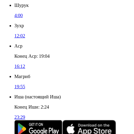
Шурук
4:00
Зухр
12:02
Аср
Конец Аср
:
19:04
16:12
Магриб
19:55
Иша
(
настоящий Иша
)
Конец Иши
:
2:24
23:29