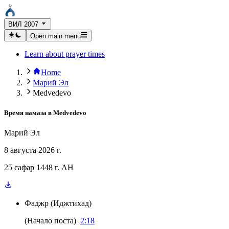
ВИЛ 2007
Open main menu
Learn about prayer times
Home
Марий Эл
Medvedevo
Время намаза в
Medvedevo
Марий Эл
8 августа 2026 г.
25 сафар 1448 г. AH
Фаджр
(
Иджтихад
)
(
Начало поста
)
2:18