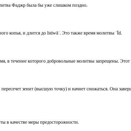
олитва Фаджр была бы уже слишком поздно.
го копья, и длится до Istiwāʾ. Это также время молитвы ʿĪd.
емя, в течение которого добровольные молитвы запрещены. Этот 
к пересечет зенит (высшую точку) и начнет снижаться. Она заве
ты в качестве меры предосторожности.