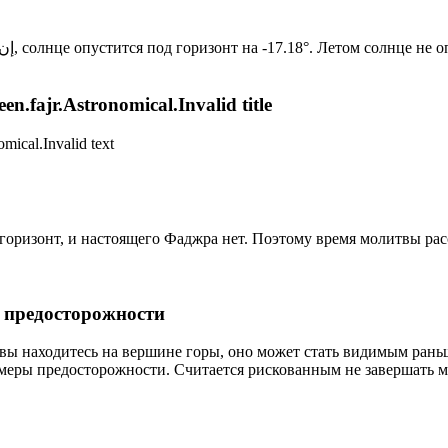
Новый день по солнечному календарю. Сегодня, إن شاء الله, солнце опустится под горизонт на -17.18°. Лет
n.fajr.Astronomical.Invalid title
mical.Invalid text
д горизонт, и настоящего Фаджра нет. Поэтому время молитвы ра
р предосторожности
 вы находитесь на вершине горы, оно может стать видимым рань
меры предосторожности. Считается рискованным не завершать м