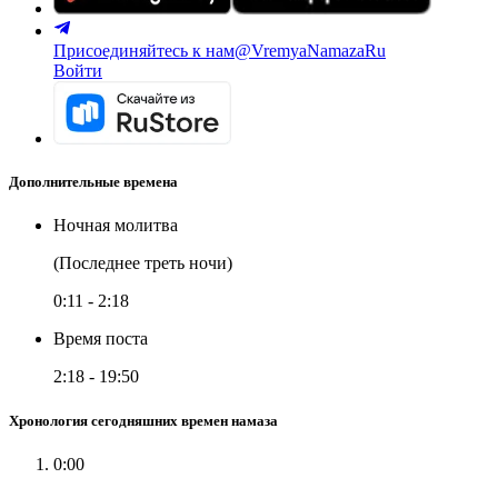
Присоединяйтесь к нам
@VremyaNamazaRu
Войти
Дополнительные времена
Ночная молитва
(Последнее треть ночи)
0:11
-
2:18
Время поста
2:18
-
19:50
Хронология сегодняшних времен намаза
0:00