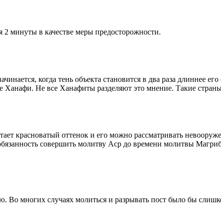
я 2 минуты в качестве меры предосторожности.
чинается, когда тень объекта становится в два раза длиннее ег
ие Ханафи. Не все Ханафиты разделяют это мнение. Такие страны,
етает красноватый оттенок и его можно рассматривать невооруж
 обязанность совершить молитву Аср до времени молитвы Магриб
рю. Во многих случаях молиться и разрывать пост было бы слишк