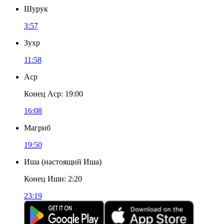
Шурук
3:57
Зухр
11:58
Аср
Конец Аср
:
19:00
16:08
Магриб
19:50
Иша
(
настоящий Иша
)
Конец Иши
:
2:20
23:19