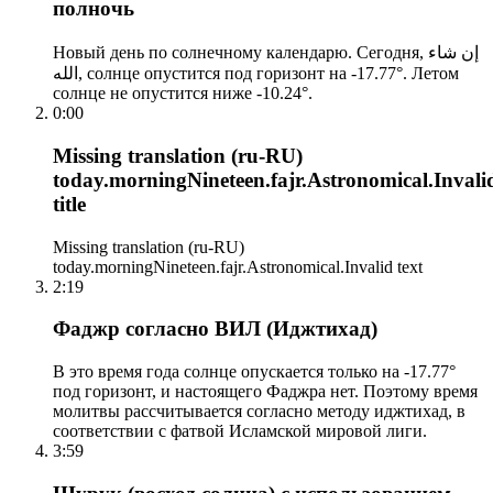
полночь
Новый день по солнечному календарю. Сегодня, إن شاء
الله, солнце опустится под горизонт на -17.77°. Летом
солнце не опустится ниже -10.24°.
0:00
Missing translation (ru-RU)
today.morningNineteen.fajr.Astronomical.Invali
title
Missing translation (ru-RU)
today.morningNineteen.fajr.Astronomical.Invalid text
2:19
Фаджр согласно ВИЛ (Иджтихад)
В это время года солнце опускается только на -17.77°
под горизонт, и настоящего Фаджра нет. Поэтому время
молитвы рассчитывается согласно методу иджтихад, в
соответствии с фатвой Исламской мировой лиги.
3:59