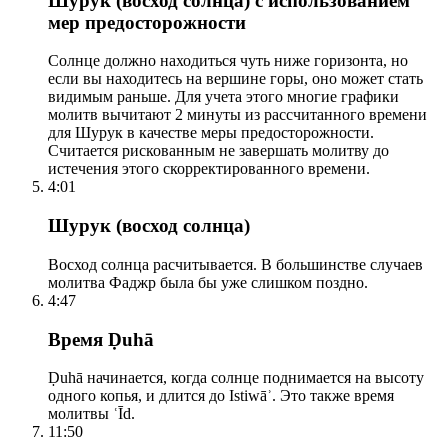
Шурук (восход солнца) с использованием
мер предосторожности
Солнце должно находиться чуть ниже горизонта, но
если вы находитесь на вершине горы, оно может стать
видимым раньше. Для учета этого многие графики
молитв вычитают 2 минуты из рассчитанного времени
для Шурук в качестве меры предосторожности.
Считается рискованным не завершать молитву до
истечения этого скорректированного времени.
4:01
Шурук (восход солнца)
Восход солнца расчитывается. В большинстве случаев
молитва Фаджр была бы уже слишком поздно.
4:47
Время Ḍuhā
Ḍuhā начинается, когда солнце поднимается на высоту
одного копья, и длится до Istiwāʾ. Это также время
молитвы ʿĪd.
11:50