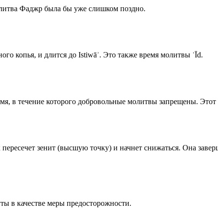
олитва Фаджр была бы уже слишком поздно.
го копья, и длится до Istiwāʾ. Это также время молитвы ʿĪd.
емя, в течение которого добровольные молитвы запрещены. Этот 
к пересечет зенит (высшую точку) и начнет снижаться. Она заве
ты в качестве меры предосторожности.