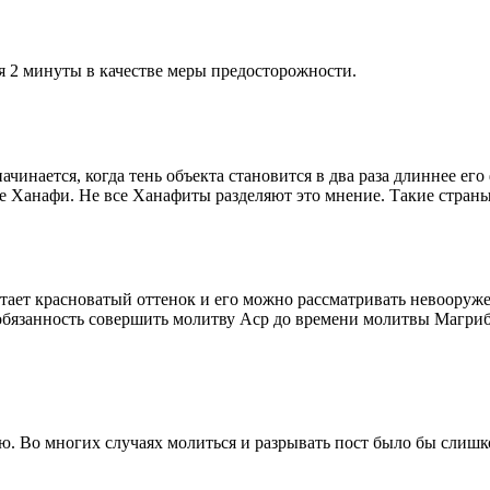
я 2 минуты в качестве меры предосторожности.
чинается, когда тень объекта становится в два раза длиннее ег
ие Ханафи. Не все Ханафиты разделяют это мнение. Такие страны,
етает красноватый оттенок и его можно рассматривать невооруж
 обязанность совершить молитву Аср до времени молитвы Магриб
рю. Во многих случаях молиться и разрывать пост было бы слишк