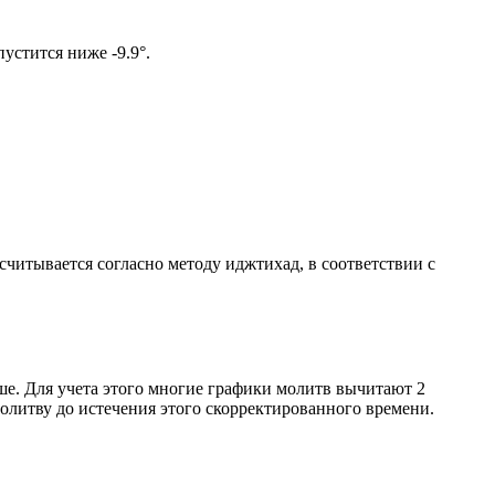
м солнце не опустится ниже -9.9°.
ссчитывается согласно методу иджтихад, в соответствии с
ше. Для учета этого многие графики молитв вычитают 2
олитву до истечения этого скорректированного времени.