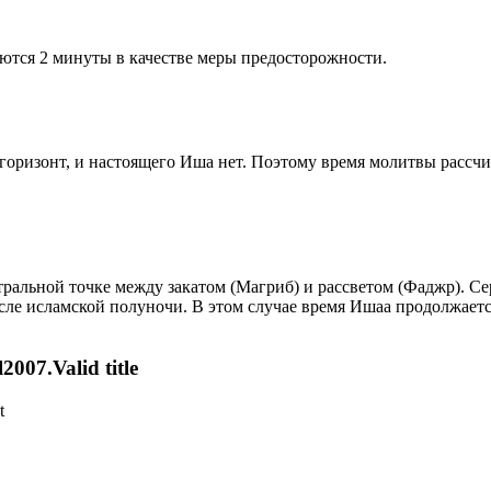
ются 2 минуты в качестве меры предосторожности.
д горизонт, и настоящего Иша нет. Поэтому время молитвы рассч
альной точке между закатом (Магриб) и рассветом (Фаджр). Сере
сле исламской полуночи. В этом случае время Ишаа продолжаетс
007.Valid title
t