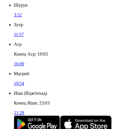
Шурук
3:52
Зухр
11:57
Аср
Конец Аср
:
19:03
16:09
Магриб
19:54
Иша
(
Иджтихад
)
Конец Иши
:
23:03
21:28