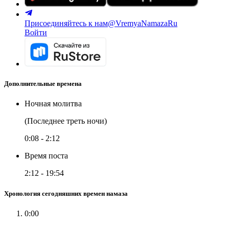
Присоединяйтесь к нам
@VremyaNamazaRu
Войти
Дополнительные времена
Ночная молитва
(Последнее треть ночи)
0:08
-
2:12
Время поста
2:12
-
19:54
Хронология сегодняшних времен намаза
0:00