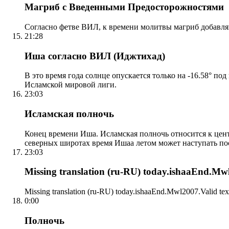
Магриб с Введенными Предосторожностями
Согласно фетве ВИЛ, к времени молитвы магриб добавля
21:28
Иша согласно ВИЛ (Иджтихад)
В это время года солнце опускается только на -16.58° по
Исламской мировой лиги.
23:03
Исламская полночь
Конец времени Иша. Исламская полночь относится к центр
северных широтах время Ишаа летом может наступать по
23:03
Missing translation (ru-RU) today.ishaaEnd.Mwl2
Missing translation (ru-RU) today.ishaaEnd.Mwl2007.Valid tex
0:00
Полночь