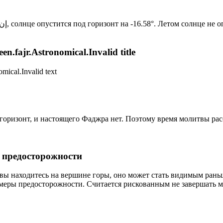
Новый день по солнечному календарю. Сегодня, إن شاء الله, солнце опустится под горизонт на -16.58°. Лето
n.fajr.Astronomical.Invalid title
mical.Invalid text
д горизонт, и настоящего Фаджра нет. Поэтому время молитвы ра
р предосторожности
 вы находитесь на вершине горы, оно может стать видимым рань
меры предосторожности. Считается рискованным не завершать м