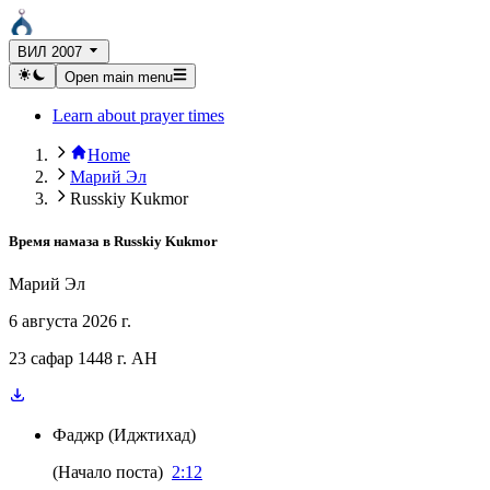
ВИЛ 2007
Open main menu
Learn about prayer times
Home
Марий Эл
Russkiy Kukmor
Время намаза в
Russkiy Kukmor
Марий Эл
6 августа 2026 г.
23 сафар 1448 г. AH
Фаджр
(
Иджтихад
)
(
Начало поста
)
2:12