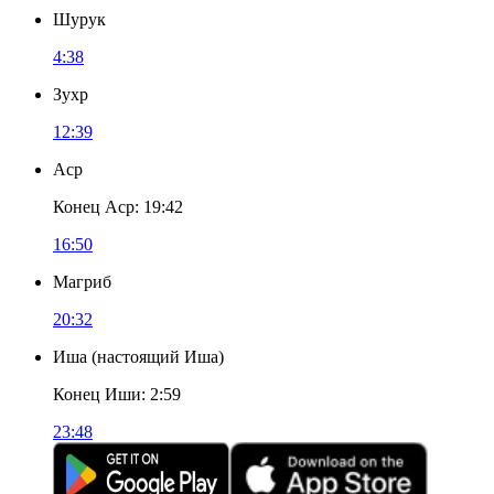
Шурук
4:38
Зухр
12:39
Аср
Конец Аср
:
19:42
16:50
Магриб
20:32
Иша
(
настоящий Иша
)
Конец Иши
:
2:59
23:48