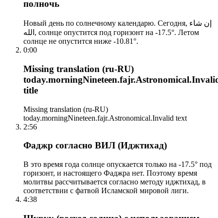
полночь
Новый день по солнечному календарю. Сегодня, إن شاء
الله, солнце опустится под горизонт на -17.5°. Летом
солнце не опустится ниже -10.81°.
0:00
Missing translation (ru-RU)
today.morningNineteen.fajr.Astronomical.Invali
title
Missing translation (ru-RU)
today.morningNineteen.fajr.Astronomical.Invalid text
2:56
Фаджр согласно ВИЛ (Иджтихад)
В это время года солнце опускается только на -17.5° под
горизонт, и настоящего Фаджра нет. Поэтому время
молитвы рассчитывается согласно методу иджтихад, в
соответствии с фатвой Исламской мировой лиги.
4:38