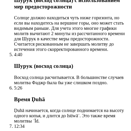
Шурук (восход солнца) с использованием
мер предосторожности
Солнце должно находиться чуть ниже горизонта, но
если вы находитесь на вершине горы, оно может стать
видимым раньше. Для учета этого многие графики
молитв вычитают 2 минуты из рассчитанного времени
для Шурук в качестве меры предосторожности.
Считается рискованным не завершать молитву до
истечения этого скорректированного времени.
4:40
Шурук (восход солнца)
Восход солнца расчитывается. В большинстве случаев
молитва Фаджр была бы уже слишком поздно.
5:26
Время Ḍuhā
Ḍuhā начинается, когда солнце поднимается на высоту
одного копья, и длится до Istiwāʾ. Это также время
молитвы ʿĪd.
12:34