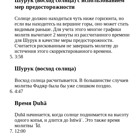
Шурук (восход солнца) с использованием
мер предосторожности
Солнце должно находиться чуть ниже горизонта, но
если вы находитесь на вершине горы, оно может стать
видимым раньше. Для учета этого многие графики
молитв вычитают 2 минуты из рассчитанного времени
для Шурук в качестве меры предосторожности.
Считается рискованным не завершать молитву до
истечения этого скорректированного времени.
3:58
Шурук (восход солнца)
Восход солнца расчитывается. В большинстве случаев
молитва Фаджр была бы уже слишком поздно.
4:47
Время Ḍuhā
Ḍuhā начинается, когда солнце поднимается на высоту
одного копья, и длится до Istiwāʾ. Это также время
молитвы ʿĪd.
12:00