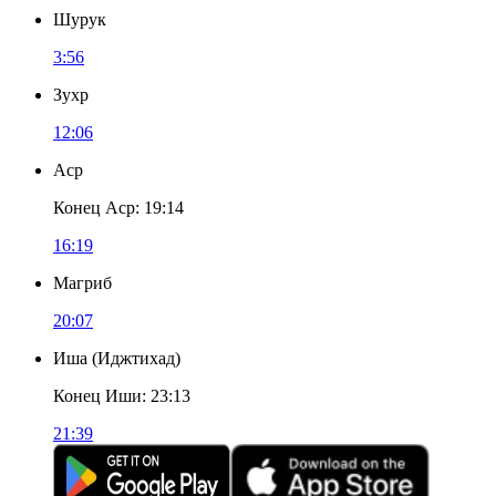
Шурук
3:56
Зухр
12:06
Аср
Конец Аср
:
19:14
16:19
Магриб
20:07
Иша
(
Иджтихад
)
Конец Иши
:
23:13
21:39