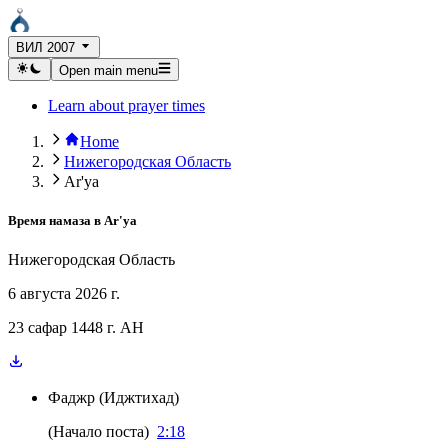
ВИЛ 2007
Open main menu
Learn about prayer times
Home
Нижегородская Область
Ar'ya
Время намаза в
Ar'ya
Нижегородская Область
6 августа 2026 г.
23 сафар 1448 г. AH
Фаджр
(
Иджтихад
)
(
Начало поста
)
2:18