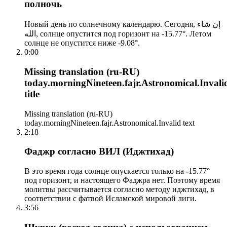
полночь
Новый день по солнечному календарю. Сегодня, إن شاء
الله, солнце опустится под горизонт на -15.77°. Летом
солнце не опустится ниже -9.08°.
0:00
Missing translation (ru-RU)
today.morningNineteen.fajr.Astronomical.Invali
title
Missing translation (ru-RU)
today.morningNineteen.fajr.Astronomical.Invalid text
2:18
Фаджр согласно ВИЛ (Иджтихад)
В это время года солнце опускается только на -15.77°
под горизонт, и настоящего Фаджра нет. Поэтому время
молитвы рассчитывается согласно методу иджтихад, в
соответствии с фатвой Исламской мировой лиги.
3:56