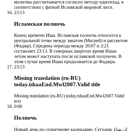
молитвы рассчитывается согласно методу иджтихад, в
соответствии с фатвой Исламской мировой лиги.
23:13
Исламская полночь
Конец времени Иша. Исламская полночь относится к
центральной точке между закатом (Магриб) и рассветом
(Фаджр). Середина периода между 20:07 и 2:21
составляет 23:13. В северных широтах время Ишаа
летом может наступать после исламской полуночи. В
этом случае время Ишаа продолжается до Фаджра.
23:13
Missing translation (ru-RU)
today.ishaaEnd.Mwl2007.Valid title
Missing translation (ru-RU) today.ishaaEnd.Mwl2007.Valid
text
0:00
Полночь
Новый день по солнечному календарю. Сегодня, إن شاء