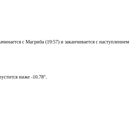
чинается с Магриба (19:57) и заканчивается с наступлением
том солнце не опустится ниже -10.78°.