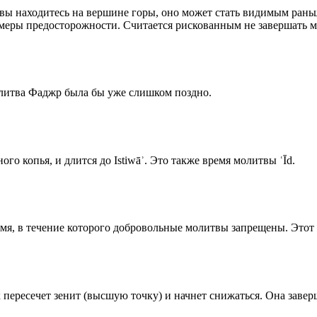
 вы находитесь на вершине горы, оно может стать видимым рань
меры предосторожности. Считается рискованным не завершать м
олитва Фаджр была бы уже слишком поздно.
го копья, и длится до Istiwāʾ. Это также время молитвы ʿĪd.
емя, в течение которого добровольные молитвы запрещены. Этот 
к пересечет зенит (высшую точку) и начнет снижаться. Она заве