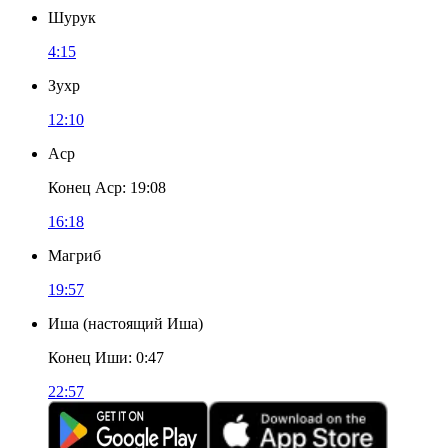
Шурук
4:15
Зухр
12:10
Аср
Конец Аср
:
19:08
16:18
Магриб
19:57
Иша
(
настоящий Иша
)
Конец Иши
:
0:47
22:57