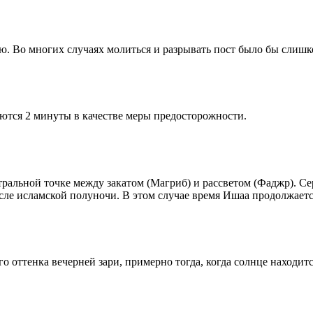
рю. Во многих случаях молиться и разрывать пост было бы слишк
ются 2 минуты в качестве меры предосторожности.
альной точке между закатом (Магриб) и рассветом (Фаджр). Сере
сле исламской полуночи. В этом случае время Ишаа продолжаетс
 оттенка вечерней зари, примерно тогда, когда солнце находитс