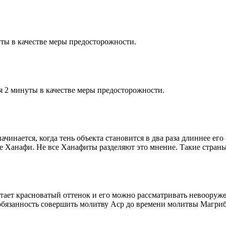
ты в качестве меры предосторожности.
я 2 минуты в качестве меры предосторожности.
чинается, когда тень объекта становится в два раза длиннее ег
ие Ханафи. Не все Ханафиты разделяют это мнение. Такие страны,
етает красноватый оттенок и его можно рассматривать невооруж
 обязанность совершить молитву Аср до времени молитвы Магриб