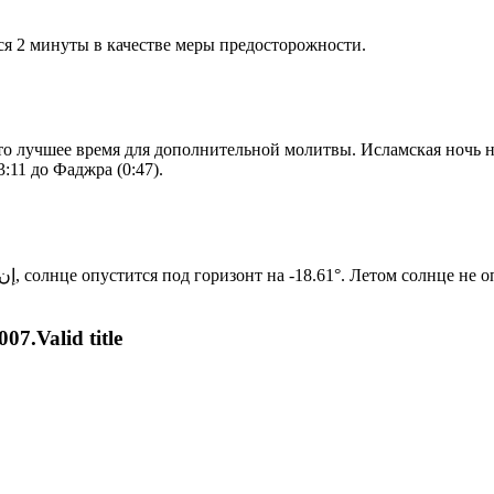
я 2 минуты в качестве меры предосторожности.
то лучшее время для дополнительной молитвы. Исламская ночь на
:11 до Фаджра (0:47).
Новый день по солнечному календарю. Сегодня, إن شاء الله, солнце опустится под горизонт на -18.61°. Ле
07.Valid title