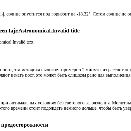
Новый день по солнечному календарю. Сегодня, إن شاء الله, солнце опустится под горизонт на -18.32°. Ле
n.fajr.Astronomical.Invalid title
mical.Invalid text
ности, эта методика вычитает примерно 2 минуты из рассчитанн
ляют начать пост, это может быть слишком рано для выполнения
 при оптимальных условиях без светового загрязнения. Молитвы
этого времени стоит подождать немного дольше, чтобы быть уве
р предосторожности