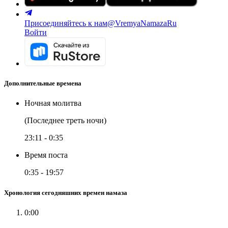
Присоединяйтесь к нам
@VremyaNamazaRu
Войти
Дополнительные времена
Ночная молитва
(Последнее треть ночи)
23:11
-
0:35
Время поста
0:35
-
19:57
Хронология сегодняшних времен намаза
0:00