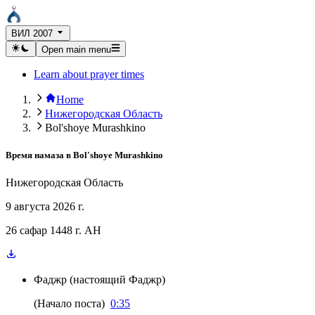
ВИЛ 2007
Open main menu
Learn about prayer times
Home
Нижегородская Область
Bol'shoye Murashkino
Время намаза в
Bol'shoye Murashkino
Нижегородская Область
9 августа 2026 г.
26 сафар 1448 г. AH
Фаджр
(
настоящий Фаджр
)
(
Начало поста
)
0:35