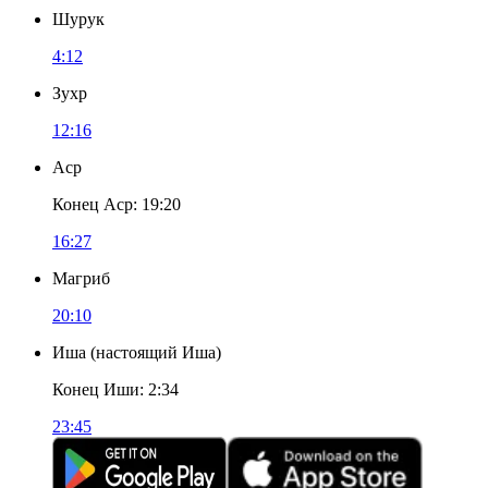
Шурук
4:12
Зухр
12:16
Аср
Конец Аср
:
19:20
16:27
Магриб
20:10
Иша
(
настоящий Иша
)
Конец Иши
:
2:34
23:45