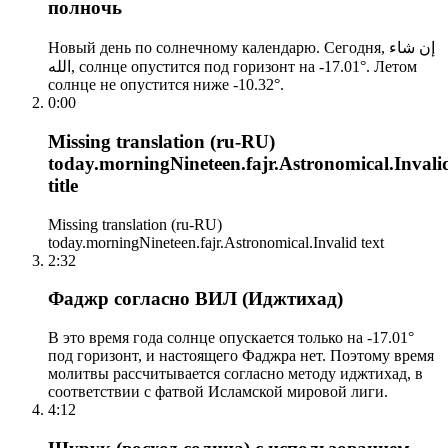
полночь
Новый день по солнечному календарю. Сегодня, إن شاء
الله, солнце опустится под горизонт на -17.01°. Летом
солнце не опустится ниже -10.32°.
0:00
Missing translation (ru-RU)
today.morningNineteen.fajr.Astronomical.Invali
title
Missing translation (ru-RU)
today.morningNineteen.fajr.Astronomical.Invalid text
2:32
Фаджр согласно ВИЛ (Иджтихад)
В это время года солнце опускается только на -17.01°
под горизонт, и настоящего Фаджра нет. Поэтому время
молитвы рассчитывается согласно методу иджтихад, в
соответствии с фатвой Исламской мировой лиги.
4:12