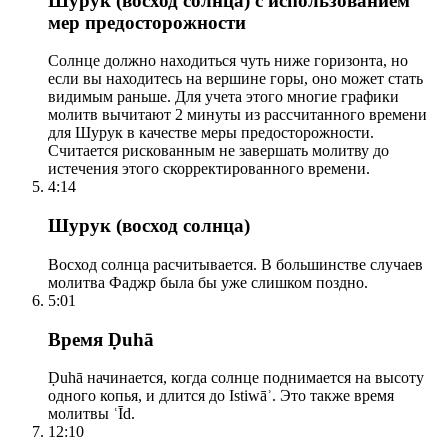
Шурук (восход солнца) с использованием
мер предосторожности
Солнце должно находиться чуть ниже горизонта, но
если вы находитесь на вершине горы, оно может стать
видимым раньше. Для учета этого многие графики
молитв вычитают 2 минуты из рассчитанного времени
для Шурук в качестве меры предосторожности.
Считается рискованным не завершать молитву до
истечения этого скорректированного времени.
4:14
Шурук (восход солнца)
Восход солнца расчитывается. В большинстве случаев
молитва Фаджр была бы уже слишком поздно.
5:01
Время Ḍuhā
Ḍuhā начинается, когда солнце поднимается на высоту
одного копья, и длится до Istiwāʾ. Это также время
молитвы ʿĪd.
12:10