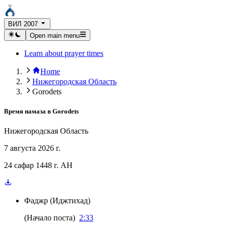
ВИЛ 2007
Open main menu
Learn about prayer times
Home
Нижегородская Область
Gorodets
Время намаза в
Gorodets
Нижегородская Область
7 августа 2026 г.
24 сафар 1448 г. AH
Фаджр
(
Иджтихад
)
(
Начало поста
)
2:33