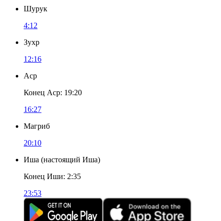
Шурук
4:12
Зухр
12:16
Аср
Конец Аср
:
19:20
16:27
Магриб
20:10
Иша
(
настоящий Иша
)
Конец Иши
:
2:35
23:53