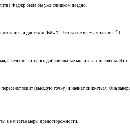
олитва Фаджр была бы уже слишком поздно.
го копья, и длится до Istiwāʾ. Это также время молитвы ʿĪd.
емя, в течение которого добровольные молитвы запрещены. Этот 
к пересечет зенит (высшую точку) и начнет снижаться. Она заве
ты в качестве меры предосторожности.