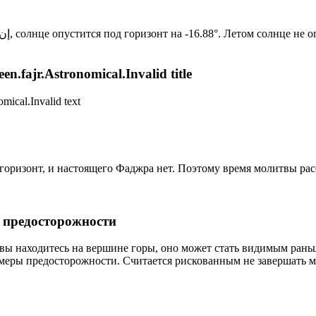
Новый день по солнечному календарю. Сегодня, إن شاء الله, солнце опустится под горизонт на -16.88°. Лет
n.fajr.Astronomical.Invalid title
mical.Invalid text
д горизонт, и настоящего Фаджра нет. Поэтому время молитвы ра
р предосторожности
 вы находитесь на вершине горы, оно может стать видимым рань
меры предосторожности. Считается рискованным не завершать м