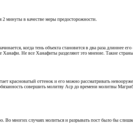
я 2 минуты в качестве меры предосторожности.
чинается, когда тень объекта становится в два раза длиннее ег
ие Ханафи. Не все Ханафиты разделяют это мнение. Такие страны,
етает красноватый оттенок и его можно рассматривать невооруж
 обязанность совершить молитву Аср до времени молитвы Магриб
рю. Во многих случаях молиться и разрывать пост было бы слишк