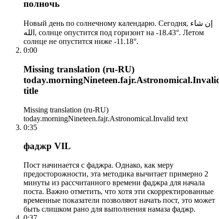
полночь
Новый день по солнечному календарю. Сегодня, إن شاء
الله, солнце опустится под горизонт на -18.43°. Летом
солнце не опустится ниже -11.18°.
0:00
Missing translation (ru-RU)
today.morningNineteen.fajr.Astronomical.Invali
title
Missing translation (ru-RU)
today.morningNineteen.fajr.Astronomical.Invalid text
0:35
фаджр VIL
Пост начинается с фаджра. Однако, как меру
предосторожности, эта методика вычитает примерно 2
минуты из рассчитанного времени фаджра для начала
поста. Важно отметить, что хотя эти скорректированные
временные показатели позволяют начать пост, это может
быть слишком рано для выполнения намаза фаджр.
0:37