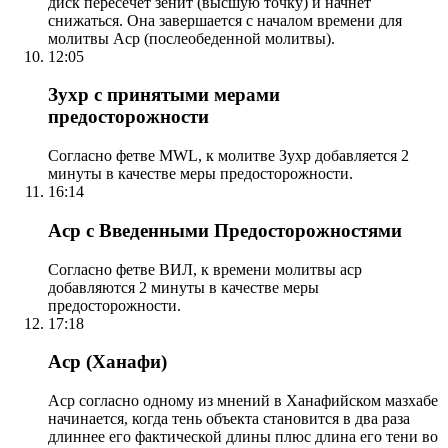
диск пересечет зенит (высшую точку) и начнет
снижаться. Она завершается с началом времени для
молитвы Аср (послеобеденной молитвы).
12:05
Зухр с принятыми мерами
предосторожности
Согласно фетве MWL, к молитве Зухр добавляется 2
минуты в качестве меры предосторожности.
16:14
Аср с Введенными Предосторожностями
Согласно фетве ВИЛ, к времени молитвы аср
добавляются 2 минуты в качестве меры
предосторожности.
17:18
Аср (Ханафи)
Аср согласно одному из мнений в Ханафийском мазхабе
начинается, когда тень объекта становится в два раза
длиннее его фактической длины плюс длина его тени во