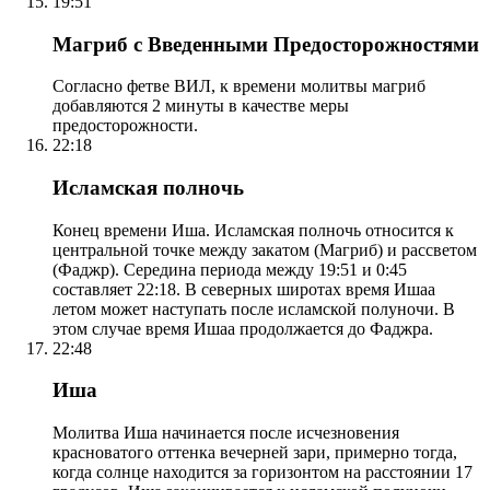
19:51
Магриб с Введенными Предосторожностями
Согласно фетве ВИЛ, к времени молитвы магриб
добавляются 2 минуты в качестве меры
предосторожности.
22:18
Исламская полночь
Конец времени Иша. Исламская полночь относится к
центральной точке между закатом (Магриб) и рассветом
(Фаджр). Середина периода между 19:51 и 0:45
составляет 22:18. В северных широтах время Ишаа
летом может наступать после исламской полуночи. В
этом случае время Ишаа продолжается до Фаджра.
22:48
Иша
Молитва Иша начинается после исчезновения
красноватого оттенка вечерней зари, примерно тогда,
когда солнце находится за горизонтом на расстоянии 17