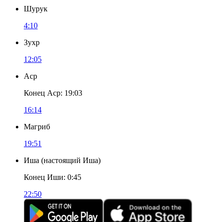
Шурук
4:10
Зухр
12:05
Аср
Конец Аср
:
19:03
16:14
Магриб
19:51
Иша
(
настоящий Иша
)
Конец Иши
:
0:45
22:50