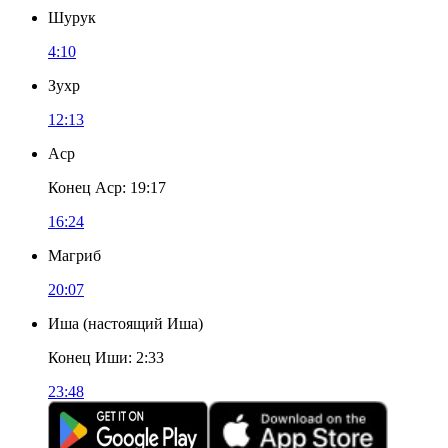
Шурук
4:10
Зухр
12:13
Аср
Конец Аср
:
19:17
16:24
Магриб
20:07
Иша
(
настоящий Иша
)
Конец Иши
:
2:33
23:48