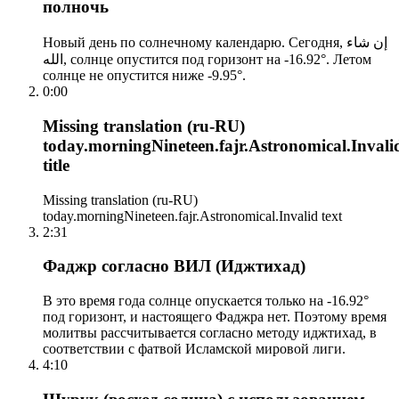
полночь
Новый день по солнечному календарю. Сегодня, إن شاء
الله, солнце опустится под горизонт на -16.92°. Летом
солнце не опустится ниже -9.95°.
0:00
Missing translation (ru-RU)
today.morningNineteen.fajr.Astronomical.Invali
title
Missing translation (ru-RU)
today.morningNineteen.fajr.Astronomical.Invalid text
2:31
Фаджр согласно ВИЛ (Иджтихад)
В это время года солнце опускается только на -16.92°
под горизонт, и настоящего Фаджра нет. Поэтому время
молитвы рассчитывается согласно методу иджтихад, в
соответствии с фатвой Исламской мировой лиги.
4:10