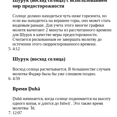
Шурук (восход солнца) с использованием
мер предосторожности
Солнце должно находиться чуть ниже горизонта, но
если вы находитесь на вершине горы, оно может стать
видимым раньше. Для учета этого многие графики
молитв вычитают 2 минуты из рассчитанного времени
для Шурук в качестве меры предосторожности.
Считается рискованным не завершать молитву до
истечения этого скорректированного времени.
4:12
Шурук (восход солнца)
Восход солнца расчитывается. В большинстве случаев
молитва Фаджр была бы уже слишком поздно.
4:59
Время Ḍuhā
Ḍuhā начинается, когда солнце поднимается на высоту
одного копья, и длится до Istiwāʾ. Это также время
молитвы ʿĪd.
12:07