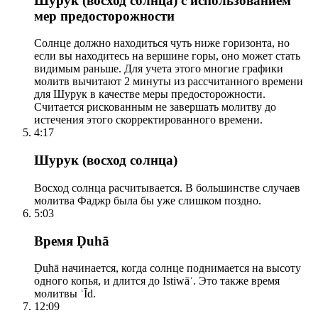
Шурук (восход солнца) с использованием
мер предосторожности
Солнце должно находиться чуть ниже горизонта, но
если вы находитесь на вершине горы, оно может стать
видимым раньше. Для учета этого многие графики
молитв вычитают 2 минуты из рассчитанного времени
для Шурук в качестве меры предосторожности.
Считается рискованным не завершать молитву до
истечения этого скорректированного времени.
4:17
Шурук (восход солнца)
Восход солнца расчитывается. В большинстве случаев
молитва Фаджр была бы уже слишком поздно.
5:03
Время Ḍuhā
Ḍuhā начинается, когда солнце поднимается на высоту
одного копья, и длится до Istiwāʾ. Это также время
молитвы ʿĪd.
12:09