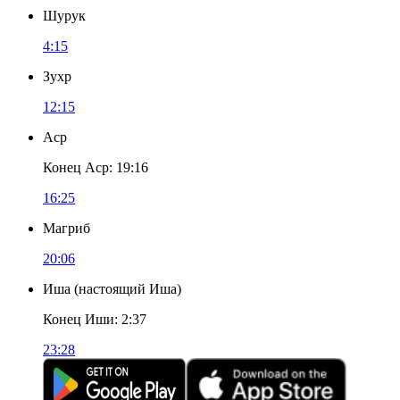
Шурук
4:15
Зухр
12:15
Аср
Конец Аср
:
19:16
16:25
Магриб
20:06
Иша
(
настоящий Иша
)
Конец Иши
:
2:37
23:28