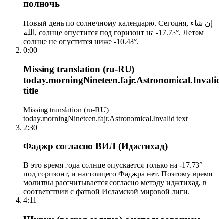
полночь
Новый день по солнечному календарю. Сегодня, إن شاء
الله, солнце опустится под горизонт на -17.73°. Летом
солнце не опустится ниже -10.48°.
0:00
Missing translation (ru-RU)
today.morningNineteen.fajr.Astronomical.Invali
title
Missing translation (ru-RU)
today.morningNineteen.fajr.Astronomical.Invalid text
2:30
Фаджр согласно ВИЛ (Иджтихад)
В это время года солнце опускается только на -17.73°
под горизонт, и настоящего Фаджра нет. Поэтому время
молитвы рассчитывается согласно методу иджтихад, в
соответствии с фатвой Исламской мировой лиги.
4:11