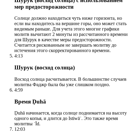
Шурук (восход солнца) с использованием
мер предосторожности
Солнце должно находиться чуть ниже горизонта, но
если вы находитесь на вершине горы, оно может стать
видимым раньше. Для учета этого многие графики
молитв вычитают 2 минуты из рассчитанного времени
для Шурук в качестве меры предосторожности.
Считается рискованным не завершать молитву до
истечения этого скорректированного времени.
4:13
Шурук (восход солнца)
Восход солнца расчитывается. В большинстве случаев
молитва Фаджр была бы уже слишком поздно.
4:59
Время Ḍuhā
Ḍuhā начинается, когда солнце поднимается на высоту
одного копья, и длится до Istiwāʾ. Это также время
молитвы ʿĪd.
12:03