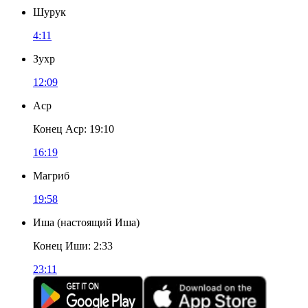
Шурук
4:11
Зухр
12:09
Аср
Конец Аср
:
19:10
16:19
Магриб
19:58
Иша
(
настоящий Иша
)
Конец Иши
:
2:33
23:11