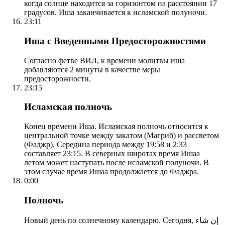
когда солнце находится за горизонтом на расстоянии 17
градусов. Иша заканчивается к исламской полуночи.
23:11
Иша с Введенными Предосторожностями
Согласно фетве ВИЛ, к времени молитвы иша
добавляются 2 минуты в качестве меры
предосторожности.
23:15
Исламская полночь
Конец времени Иша. Исламская полночь относится к
центральной точке между закатом (Магриб) и рассветом
(Фаджр). Середина периода между 19:58 и 2:33
составляет 23:15. В северных широтах время Ишаа
летом может наступать после исламской полуночи. В
этом случае время Ишаа продолжается до Фаджра.
0:00
Полночь
Новый день по солнечному календарю. Сегодня, إن شاء