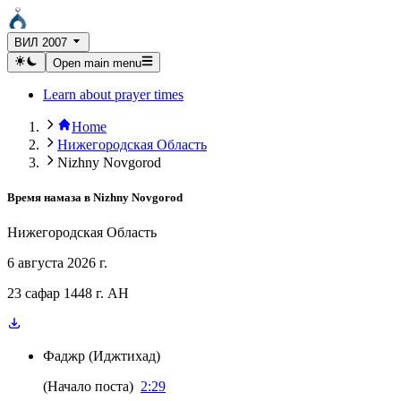
ВИЛ 2007
Open main menu
Learn about prayer times
Home
Нижегородская Область
Nizhny Novgorod
Время намаза в
Nizhny Novgorod
Нижегородская Область
6 августа 2026 г.
23 сафар 1448 г. AH
Фаджр
(
Иджтихад
)
(
Начало поста
)
2:29