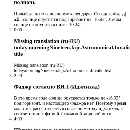
полночь
Новый день по солнечному календарю. Сегодня, إن شاء
الله, солнце опустится под горизонт на -16.93°. Летом
солнце не опустится ниже -10.24°.
0:00
Missing translation (ru-RU)
today.morningNineteen.fajr.Astronomical.Invali
title
Missing translation (ru-RU)
today.morningNineteen.fajr.Astronomical.Invalid text
2:29
Фаджр согласно ВИЛ (Иджтихад)
В это время года солнце опускается только на -16.93°
под горизонт, и настоящего Фаджра нет. Поэтому время
молитвы рассчитывается согласно методу иджтихад, в
соответствии с фатвой Исламской мировой лиги.
4:09