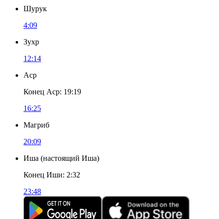
Шурук
4:09
Зухр
12:14
Аср
Конец Аср
:
19:19
16:25
Магриб
20:09
Иша
(
настоящий Иша
)
Конец Иши
:
2:32
23:48