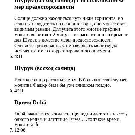
Шурук (восход солнца) с использованием
мер предосторожности
Солнце должно находиться чуть ниже горизонта, но
если вы находитесь на вершине горы, оно может стать
видимым раньше. Для учета этого многие графики
молитв вычитают 2 минуты из рассчитанного времени
для Шурук в качестве меры предосторожности.
Считается рискованным не завершать молитву до
истечения этого скорректированного времени.
4:11
Шурук (восход солнца)
Восход солнца расчитывается. В большинстве случаев
молитва Фаджр была бы уже слишком поздно.
4:59
Время Ḍuhā
Ḍuhā начинается, когда солнце поднимается на высоту
одного копья, и длится до Istiwāʾ. Это также время
молитвы ʿĪd.
12:08