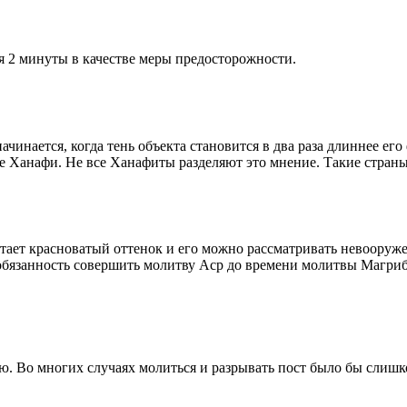
я 2 минуты в качестве меры предосторожности.
чинается, когда тень объекта становится в два раза длиннее ег
ие Ханафи. Не все Ханафиты разделяют это мнение. Такие страны,
етает красноватый оттенок и его можно рассматривать невооруж
 обязанность совершить молитву Аср до времени молитвы Магриб
рю. Во многих случаях молиться и разрывать пост было бы слишк