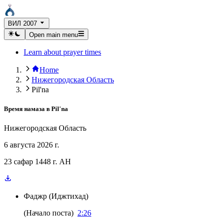
ВИЛ 2007
Open main menu
Learn about prayer times
Home
Нижегородская Область
Pil'na
Время намаза в
Pil'na
Нижегородская Область
6 августа 2026 г.
23 сафар 1448 г. AH
Фаджр
(
Иджтихад
)
(
Начало поста
)
2:26