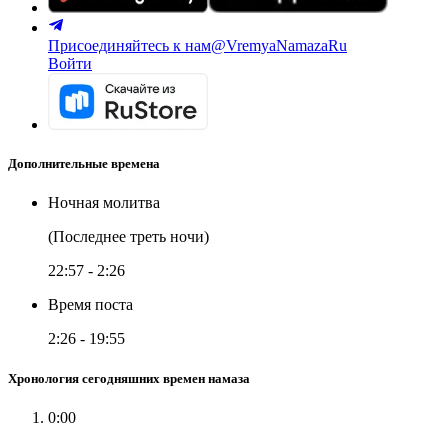
Присоединяйтесь к нам
@VremyaNamazaRu
Войти
Дополнительные времена
Ночная молитва
(Последнее треть ночи)
22:57
-
2:26
Время поста
2:26
-
19:55
Хронология сегодняшних времен намаза
0:00