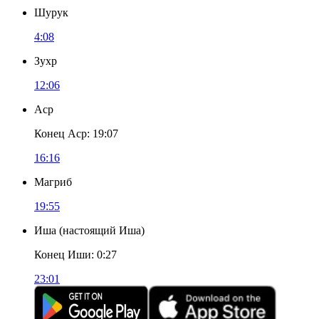
Шурук
4:08
Зухр
12:06
Аср
Конец Аср
:
19:07
16:16
Магриб
19:55
Иша
(
настоящий Иша
)
Конец Иши
:
0:27
23:01