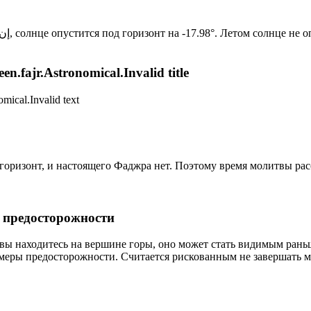
Новый день по солнечному календарю. Сегодня, إن شاء الله, солнце опустится под горизонт на -17.98°. Лет
n.fajr.Astronomical.Invalid title
mical.Invalid text
д горизонт, и настоящего Фаджра нет. Поэтому время молитвы ра
р предосторожности
 вы находитесь на вершине горы, оно может стать видимым рань
меры предосторожности. Считается рискованным не завершать м