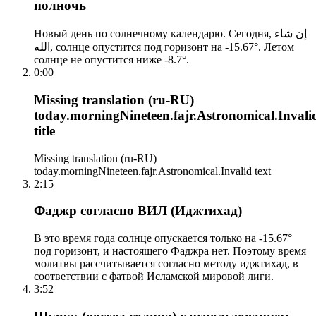
полночь
Новый день по солнечному календарю. Сегодня, إن شاء
الله, солнце опустится под горизонт на -15.67°. Летом
солнце не опустится ниже -8.7°.
0:00
Missing translation (ru-RU)
today.morningNineteen.fajr.Astronomical.Invali
title
Missing translation (ru-RU)
today.morningNineteen.fajr.Astronomical.Invalid text
2:15
Фаджр согласно ВИЛ (Иджтихад)
В это время года солнце опускается только на -15.67°
под горизонт, и настоящего Фаджра нет. Поэтому время
молитвы рассчитывается согласно методу иджтихад, в
соответствии с фатвой Исламской мировой лиги.
3:52