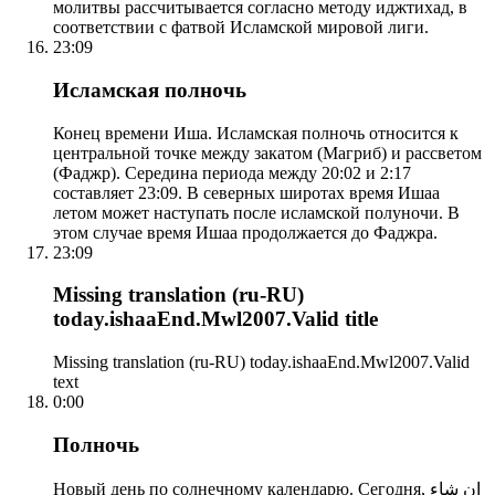
молитвы рассчитывается согласно методу иджтихад, в
соответствии с фатвой Исламской мировой лиги.
23:09
Исламская полночь
Конец времени Иша. Исламская полночь относится к
центральной точке между закатом (Магриб) и рассветом
(Фаджр). Середина периода между 20:02 и 2:17
составляет 23:09. В северных широтах время Ишаа
летом может наступать после исламской полуночи. В
этом случае время Ишаа продолжается до Фаджра.
23:09
Missing translation (ru-RU)
today.ishaaEnd.Mwl2007.Valid title
Missing translation (ru-RU) today.ishaaEnd.Mwl2007.Valid
text
0:00
Полночь
Новый день по солнечному календарю. Сегодня, إن شاء