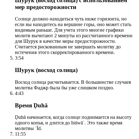
Шурук (восход солнца) с использованием
мер предосторожности
Солнце должно находиться чуть ниже горизонта, но
если вы находитесь на вершине горы, оно может стать
видимым раньше. Для учета этого многие графики
молитв вычитают 2 минуты из рассчитанного времени
для Шурук в качестве меры предосторожности.
Считается рискованным не завершать молитву до
истечения этого скорректированного времени.
3:54
Шурук (восход солнца)
Восход солнца расчитывается. В большинстве случаев
молитва Фаджр была бы уже слишком поздно.
4:43
Время Ḍuhā
Ḍuhā начинается, когда солнце поднимается на высоту
одного копья, и длится до Istiwāʾ. Это также время
молитвы ʿĪd.
11:55