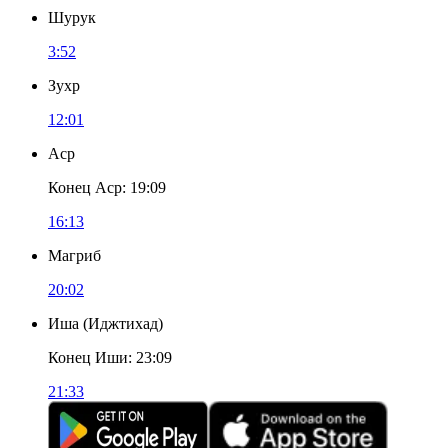
Шурук
3:52
Зухр
12:01
Аср
Конец Аср
:
19:09
16:13
Магриб
20:02
Иша
(
Иджтихад
)
Конец Иши
:
23:09
21:33