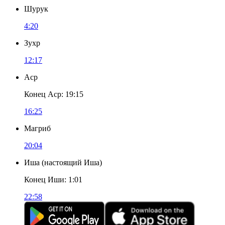
Шурук
4:20
Зухр
12:17
Аср
Конец Аср
:
19:15
16:25
Магриб
20:04
Иша
(
настоящий Иша
)
Конец Иши
:
1:01
22:58