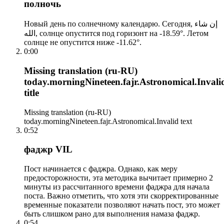
полночь
Новый день по солнечному календарю. Сегодня, إن شاء
الله, солнце опустится под горизонт на -18.59°. Летом
солнце не опустится ниже -11.62°.
0:00
Missing translation (ru-RU)
today.morningNineteen.fajr.Astronomical.Invali
title
Missing translation (ru-RU)
today.morningNineteen.fajr.Astronomical.Invalid text
0:52
фаджр VIL
Пост начинается с фаджра. Однако, как меру
предосторожности, эта методика вычитает примерно 2
минуты из рассчитанного времени фаджра для начала
поста. Важно отметить, что хотя эти скорректированные
временные показатели позволяют начать пост, это может
быть слишком рано для выполнения намаза фаджр.
0:54