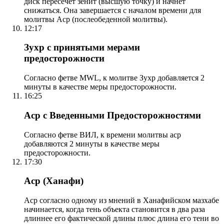
диск пересечет зенит (высшую точку) и начнет
снижаться. Она завершается с началом времени для
молитвы Аср (послеобеденной молитвы).
12:17
Зухр с принятыми мерами
предосторожности
Согласно фетве MWL, к молитве Зухр добавляется 2
минуты в качестве меры предосторожности.
16:25
Аср с Введенными Предосторожностями
Согласно фетве ВИЛ, к времени молитвы аср
добавляются 2 минуты в качестве меры
предосторожности.
17:30
Аср (Ханафи)
Аср согласно одному из мнений в Ханафийском мазхабе
начинается, когда тень объекта становится в два раза
длиннее его фактической длины плюс длина его тени во