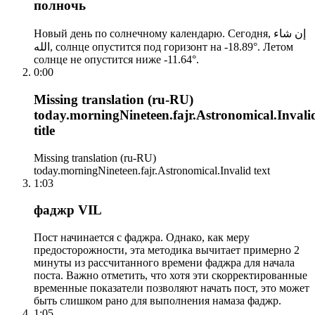
полночь
Новый день по солнечному календарю. Сегодня, إن شاء
الله, солнце опустится под горизонт на -18.89°. Летом
солнце не опустится ниже -11.64°.
0:00
Missing translation (ru-RU)
today.morningNineteen.fajr.Astronomical.Invali
title
Missing translation (ru-RU)
today.morningNineteen.fajr.Astronomical.Invalid text
1:03
фаджр VIL
Пост начинается с фаджра. Однако, как меру
предосторожности, эта методика вычитает примерно 2
минуты из рассчитанного времени фаджра для начала
поста. Важно отметить, что хотя эти скорректированные
временные показатели позволяют начать пост, это может
быть слишком рано для выполнения намаза фаджр.
1:05