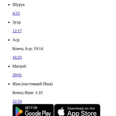
Шурук
4:23
Зухр
12:17
Аср
Конец Аср
:
19:14
16:25
Магриб
20:01
Иша
(
настоящий Иша
)
Конец Иши
:
1:10
22:53