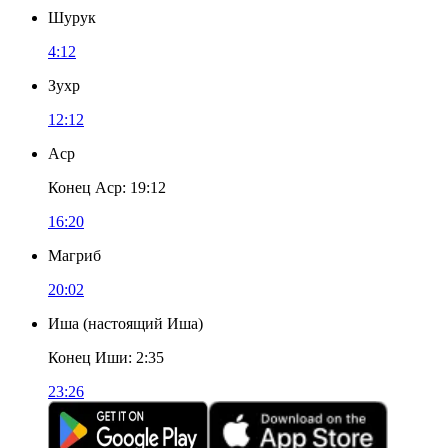
Шурук
4:12
Зухр
12:12
Аср
Конец Аср
:
19:12
16:20
Магриб
20:02
Иша
(
настоящий Иша
)
Конец Иши
:
2:35
23:26