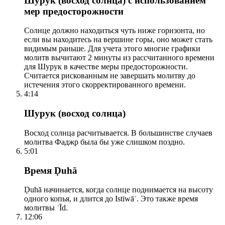
Шурук (восход солнца) с использованием
мер предосторожности
Солнце должно находиться чуть ниже горизонта, но
если вы находитесь на вершине горы, оно может стать
видимым раньше. Для учета этого многие графики
молитв вычитают 2 минуты из рассчитанного времени
для Шурук в качестве меры предосторожности.
Считается рискованным не завершать молитву до
истечения этого скорректированного времени.
4:14
Шурук (восход солнца)
Восход солнца расчитывается. В большинстве случаев
молитва Фаджр была бы уже слишком поздно.
5:01
Время Ḍuhā
Ḍuhā начинается, когда солнце поднимается на высоту
одного копья, и длится до Istiwāʾ. Это также время
молитвы ʿĪd.
12:06