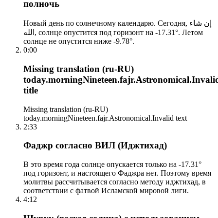
полночь
Новый день по солнечному календарю. Сегодня, إن شاء
الله, солнце опустится под горизонт на -17.31°. Летом
солнце не опустится ниже -9.78°.
0:00
Missing translation (ru-RU)
today.morningNineteen.fajr.Astronomical.Invali
title
Missing translation (ru-RU)
today.morningNineteen.fajr.Astronomical.Invalid text
2:33
Фаджр согласно ВИЛ (Иджтихад)
В это время года солнце опускается только на -17.31°
под горизонт, и настоящего Фаджра нет. Поэтому время
молитвы рассчитывается согласно методу иджтихад, в
соответствии с фатвой Исламской мировой лиги.
4:12