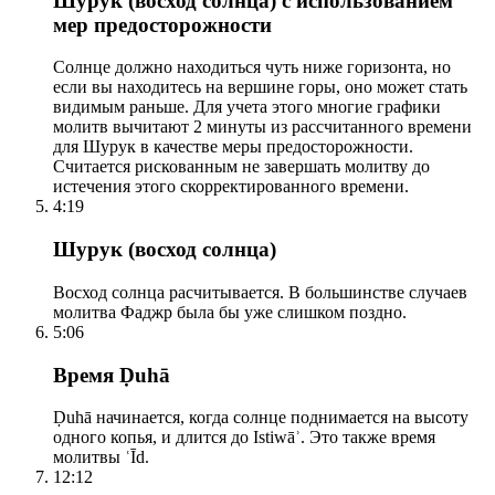
Шурук (восход солнца) с использованием
мер предосторожности
Солнце должно находиться чуть ниже горизонта, но
если вы находитесь на вершине горы, оно может стать
видимым раньше. Для учета этого многие графики
молитв вычитают 2 минуты из рассчитанного времени
для Шурук в качестве меры предосторожности.
Считается рискованным не завершать молитву до
истечения этого скорректированного времени.
4:19
Шурук (восход солнца)
Восход солнца расчитывается. В большинстве случаев
молитва Фаджр была бы уже слишком поздно.
5:06
Время Ḍuhā
Ḍuhā начинается, когда солнце поднимается на высоту
одного копья, и длится до Istiwāʾ. Это также время
молитвы ʿĪd.
12:12