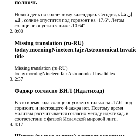
полночь
Новый день по солнечному календарю. Сегодня, إن شاء
الله, солнце опустится под горизонт на -17.6°. Летом
солнце не опустится ниже -10.64°.
0:00
Missing translation (ru-RU)
today.morningNineteen.fajr.Astronomical.Invali
title
Missing translation (ru-RU)
today.morningNineteen.fajr.Astronomical.Invalid text
2:37
Фаджр согласно ВИЛ (Иджтихад)
В это время года солнце опускается только на -17.6° под
горизонт, и настоящего Фаджра нет. Поэтому время
молитвы рассчитывается согласно методу иджтихад, в
соответствии с фатвой Исламской мировой лиги.
4:17