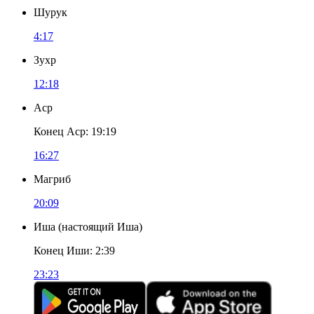
Шурук
4:17
Зухр
12:18
Аср
Конец Аср
:
19:19
16:27
Магриб
20:09
Иша
(
настоящий Иша
)
Конец Иши
:
2:39
23:23