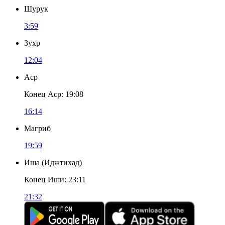
Шурук
3:59
Зухр
12:04
Аср
Конец Аср
:
19:08
16:14
Магриб
19:59
Иша
(
Иджтихад
)
Конец Иши
:
23:11
21:32