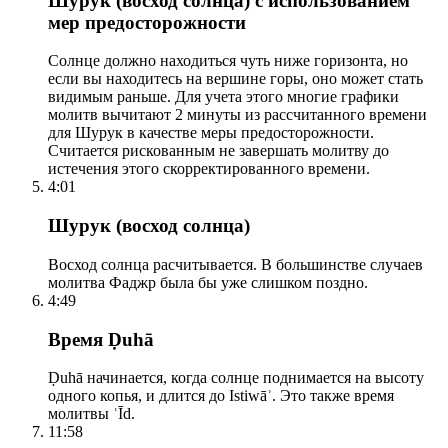
Шурук (восход солнца) с использованием
мер предосторожности
Солнце должно находиться чуть ниже горизонта, но
если вы находитесь на вершине горы, оно может стать
видимым раньше. Для учета этого многие графики
молитв вычитают 2 минуты из рассчитанного времени
для Шурук в качестве меры предосторожности.
Считается рискованным не завершать молитву до
истечения этого скорректированного времени.
4:01
Шурук (восход солнца)
Восход солнца расчитывается. В большинстве случаев
молитва Фаджр была бы уже слишком поздно.
4:49
Время Ḍuhā
Ḍuhā начинается, когда солнце поднимается на высоту
одного копья, и длится до Istiwāʾ. Это также время
молитвы ʿĪd.
11:58