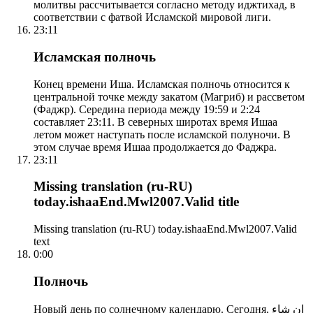
молитвы рассчитывается согласно методу иджтихад, в
соответствии с фатвой Исламской мировой лиги.
23:11
Исламская полночь
Конец времени Иша. Исламская полночь относится к
центральной точке между закатом (Магриб) и рассветом
(Фаджр). Середина периода между 19:59 и 2:24
составляет 23:11. В северных широтах время Ишаа
летом может наступать после исламской полуночи. В
этом случае время Ишаа продолжается до Фаджра.
23:11
Missing translation (ru-RU)
today.ishaaEnd.Mwl2007.Valid title
Missing translation (ru-RU) today.ishaaEnd.Mwl2007.Valid
text
0:00
Полночь
Новый день по солнечному календарю. Сегодня, إن شاء