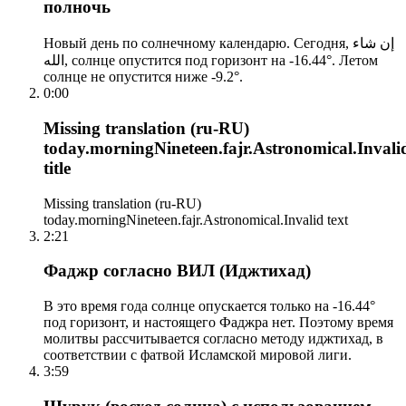
полночь
Новый день по солнечному календарю. Сегодня, إن شاء
الله, солнце опустится под горизонт на -16.44°. Летом
солнце не опустится ниже -9.2°.
0:00
Missing translation (ru-RU)
today.morningNineteen.fajr.Astronomical.Invali
title
Missing translation (ru-RU)
today.morningNineteen.fajr.Astronomical.Invalid text
2:21
Фаджр согласно ВИЛ (Иджтихад)
В это время года солнце опускается только на -16.44°
под горизонт, и настоящего Фаджра нет. Поэтому время
молитвы рассчитывается согласно методу иджтихад, в
соответствии с фатвой Исламской мировой лиги.
3:59