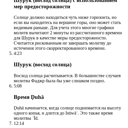
Шурук (восход солнца) с использованием
мер предосторожности
Солнце должно находиться чуть ниже горизонта, но
если вы находитесь на вершине горы, оно может стать
видимым раньше. Для учета этого многие графики
молитв вычитают 2 минуты из рассчитанного времени
для Шурук в качестве меры предосторожности.
Считается рискованным не завершать молитву до
истечения этого скорректированного времени.
4:23
Шурук (восход солнца)
Восход солнца расчитывается. В большинстве случаев
молитва Фаджр была бы уже слишком поздно.
5:08
Время Ḍuhā
Ḍuhā начинается, когда солнце поднимается на высоту
одного копья, и длится до Istiwāʾ. Это также время
молитвы ʿĪd.
12:14