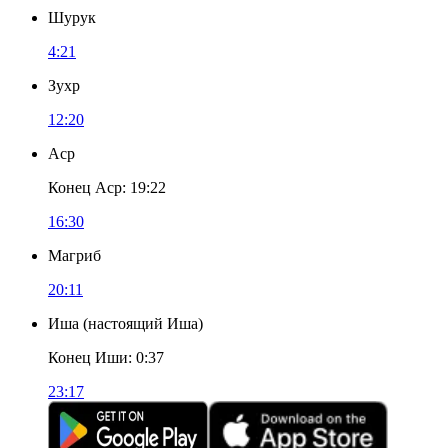
Шурук
4:21
Зухр
12:20
Аср
Конец Аср
:
19:22
16:30
Магриб
20:11
Иша
(
настоящий Иша
)
Конец Иши
:
0:37
23:17