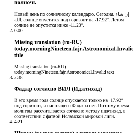
полночь
Новый день по солнечному календарю. Сегодня, إن شاء
الله, солнце опустится под горизонт на -17.92°. Летом
солнце не опустится ниже -11.23°.
0:00
Missing translation (ru-RU)
today.morningNineteen.fajr.Astronomical.Invali
title
Missing translation (ru-RU)
today.morningNineteen.fajr.Astronomical.Invalid text
2:38
Фаджр согласно ВИЛ (Иджтихад)
В это время года солнце опускается только на -17.92°
под горизонт, и настоящего Фаджра нет. Поэтому время
молитвы рассчитывается согласно методу иджтихад, в
соответствии с фатвой Исламской мировой лиги.
4:21