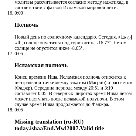
молитвы рассчитывается согласно методу иджтихад, в
соответствии с фатвой Исламской мировой лиги.
0:00
Полночь
Новый день по солнечному календарю. Сегодня, إن شاء
الله, солнце опустится под горизонт на -16.77°. Летом
солнце не опустится ниже -8.65°.
0:05
Исламская полночь
Конец времени Иша. Исламская полночь относится к
центральной точке между закатом (Магриб) и рассветом
(Фаджр). Середина периода между 20:51 и 3:19
составляет 0:05. В северных широтах время Ишаа летом
может наступать после исламской полуночи. В этом
случае время Ишаа продолжается до Фаджра.
0:05
Missing translation (ru-RU)
today.ishaaEnd.Mwl2007.Valid title