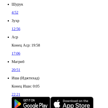
Шурук
4:52
Зухр
12:56
Аср
Конец Аср
:
19:58
17:06
Магриб
20:51
Иша
(
Иджтихад
)
Конец Иши
:
0:05
22:21