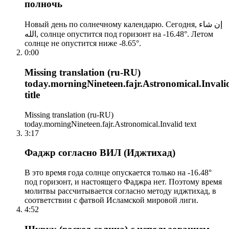
полночь
Новый день по солнечному календарю. Сегодня, إن شاء
الله, солнце опустится под горизонт на -16.48°. Летом
солнце не опустится ниже -8.65°.
0:00
Missing translation (ru-RU)
today.morningNineteen.fajr.Astronomical.Invali
title
Missing translation (ru-RU)
today.morningNineteen.fajr.Astronomical.Invalid text
3:17
Фаджр согласно ВИЛ (Иджтихад)
В это время года солнце опускается только на -16.48°
под горизонт, и настоящего Фаджра нет. Поэтому время
молитвы рассчитывается согласно методу иджтихад, в
соответствии с фатвой Исламской мировой лиги.
4:52