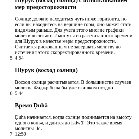
Шурук (восход солнца) с использованием
мер предосторожности
Солнце должно находиться чуть ниже горизонта, но
если вы находитесь на вершине горы, оно может стать
видимым раньше. Для учета этого многие графики
молитв вычитают 2 минуты из рассчитанного времени
для Шурук в качестве меры предосторожности.
Считается рискованным не завершать молитву до
истечения этого скорректированного времени.
4:54
Шурук (восход солнца)
Восход солнца расчитывается. В большинстве случаев
молитва Фаджр была бы уже слишком поздно.
5:44
Время Ḍuhā
Ḍuhā начинается, когда солнце поднимается на высоту
одного копья, и длится до Istiwāʾ. Это также время
молитвы ʿĪd.
12:50