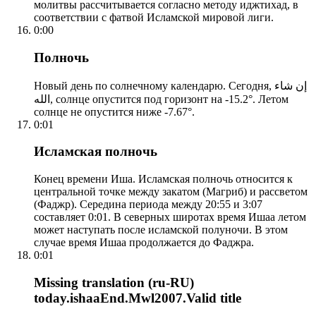
молитвы рассчитывается согласно методу иджтихад, в
соответствии с фатвой Исламской мировой лиги.
0:00
Полночь
Новый день по солнечному календарю. Сегодня, إن شاء
الله, солнце опустится под горизонт на -15.2°. Летом
солнце не опустится ниже -7.67°.
0:01
Исламская полночь
Конец времени Иша. Исламская полночь относится к
центральной точке между закатом (Магриб) и рассветом
(Фаджр). Середина периода между 20:55 и 3:07
составляет 0:01. В северных широтах время Ишаа летом
может наступать после исламской полуночи. В этом
случае время Ишаа продолжается до Фаджра.
0:01
Missing translation (ru-RU)
today.ishaaEnd.Mwl2007.Valid title