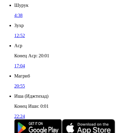
Шурук
4:38
Зухр
12:52
Аср
Конец Аср
:
20:01
17:04
Магриб
20:55
Иша
(
Иджтихад
)
Конец Иши
:
0:01
22:24