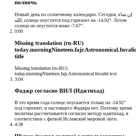
полночь
Новый день по солнечному календарю. Сегодня, إن شاء
الله, солнце опустится под горизонт на -14.92°. Летом
солнце не опустится ниже -7.67°.
0:00
Missing translation (ru-RU)
today.morningNineteen.fajr.Astronomical.Invali
title
Missing translation (ru-RU)
today.morningNineteen.fajr.Astronomical.Invalid text
3:04
Фаджр согласно ВИЛ (Иджтихад)
В это время года солнце опускается только на -14.92°
под горизонт, и настоящего Фаджра нет. Поэтому время
молитвы рассчитывается согласно методу иджтихад, в
соответствии с фатвой Исламской мировой лиги.
4:38