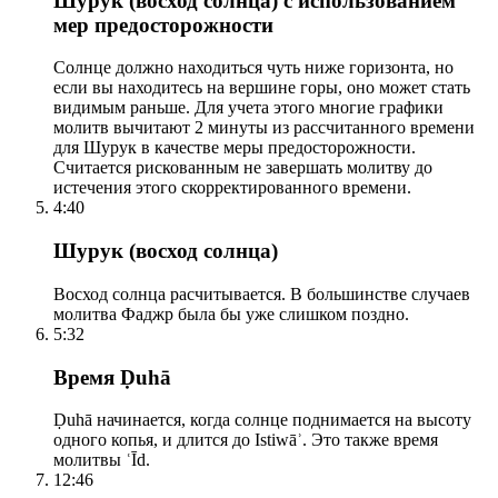
Шурук (восход солнца) с использованием
мер предосторожности
Солнце должно находиться чуть ниже горизонта, но
если вы находитесь на вершине горы, оно может стать
видимым раньше. Для учета этого многие графики
молитв вычитают 2 минуты из рассчитанного времени
для Шурук в качестве меры предосторожности.
Считается рискованным не завершать молитву до
истечения этого скорректированного времени.
4:40
Шурук (восход солнца)
Восход солнца расчитывается. В большинстве случаев
молитва Фаджр была бы уже слишком поздно.
5:32
Время Ḍuhā
Ḍuhā начинается, когда солнце поднимается на высоту
одного копья, и длится до Istiwāʾ. Это также время
молитвы ʿĪd.
12:46